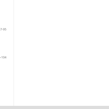
87-95
-104