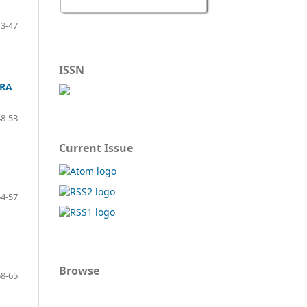
43-47
ISSN
ARA
48-53
Current Issue
54-57
Browse
58-65