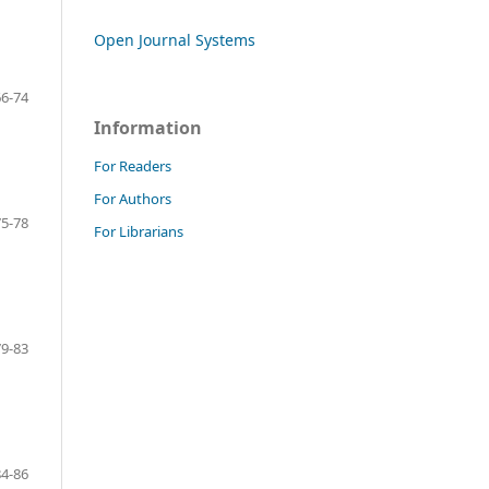
Open Journal Systems
66-74
Information
For Readers
For Authors
75-78
For Librarians
79-83
84-86