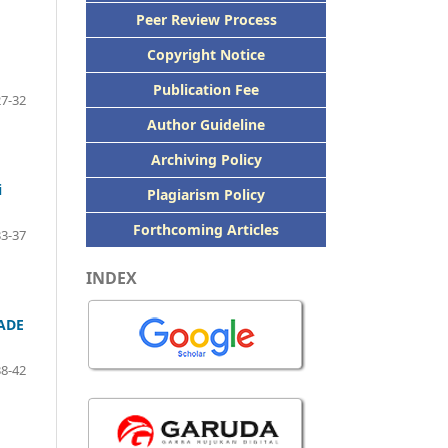
Peer
Review Process
Copyright Notice
Publication
Fee
27-32
Author Guideline
Archiving Policy
i
Plagiarism Policy
Forthcoming Articles
33-37
INDEX
ADE
38-42