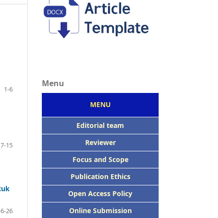
Menu
1-6
MENU
Editorial team
Reviewer
7-15
Focus
and Scope
Publication Ethics
tuk
Open Access Policy
Online Submission
16-26