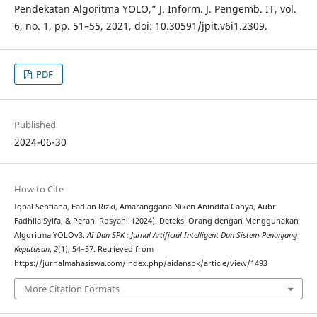
Pendekatan Algoritma YOLO,” J. Inform. J. Pengemb. IT, vol.
6, no. 1, pp. 51–55, 2021, doi: 10.30591/jpit.v6i1.2309.
PDF
Published
2024-06-30
How to Cite
Iqbal Septiana, Fadlan Rizki, Amaranggana Niken Anindita Cahya, Aubri
Fadhila Syifa, & Perani Rosyani. (2024). Deteksi Orang dengan Menggunakan
Algoritma YOLOv3.
AI Dan SPK : Jurnal Artificial Intelligent Dan Sistem Penunjang
Keputusan
,
2
(1), 54–57. Retrieved from
https://jurnalmahasiswa.com/index.php/aidanspk/article/view/1493
More Citation Formats