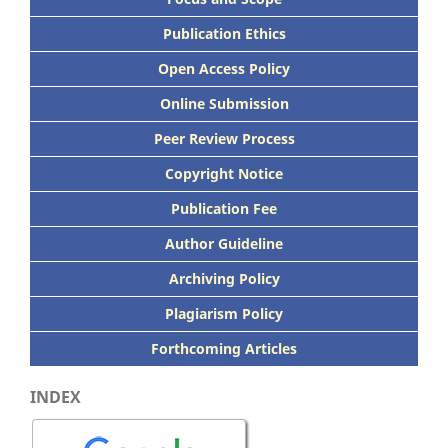
Publication Ethics
Open Access Policy
Online Submission
Peer
Review Process
Copyright Notice
Publication
Fee
Author Guideline
Archiving Policy
Plagiarism Policy
Forthcoming Articles
INDEX