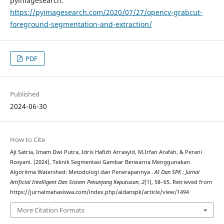
pyimagesearch:
https://pyimagesearch.com/2020/07/27/opencv-grabcut-
foreground-segmentation-and-extraction/
PDF
Published
2024-06-30
How to Cite
Aji Satria, Imam Dwi Putra, Idris Hafizh Arrasyid, M.Irfan Arafah, & Perani
Rosyani. (2024). Teknik Segmentasi Gambar Berwarna Menggunakan
Algoritma Watershed: Metodologi dan Penerapannya .
AI Dan SPK : Jurnal
Artificial Intelligent Dan Sistem Penunjang Keputusan
,
2
(1), 58–65. Retrieved from
https://jurnalmahasiswa.com/index.php/aidanspk/article/view/1494
More Citation Formats