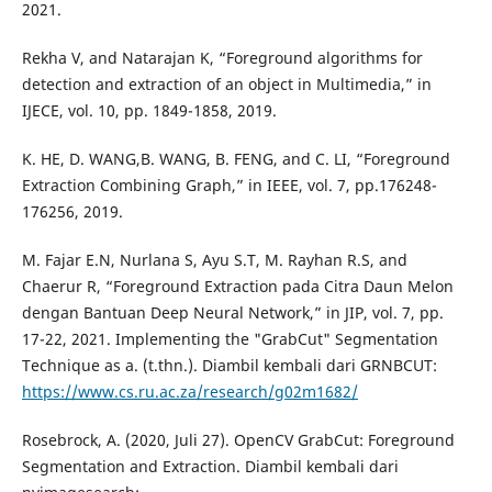
2021.
Rekha V, and Natarajan K, “Foreground algorithms for
detection and extraction of an object in Multimedia,” in
IJECE, vol. 10, pp. 1849-1858, 2019.
K. HE, D. WANG,B. WANG, B. FENG, and C. LI, “Foreground
Extraction Combining Graph,” in IEEE, vol. 7, pp.176248-
176256, 2019.
M. Fajar E.N, Nurlana S, Ayu S.T, M. Rayhan R.S, and
Chaerur R, “Foreground Extraction pada Citra Daun Melon
dengan Bantuan Deep Neural Network,” in JIP, vol. 7, pp.
17-22, 2021. Implementing the "GrabCut" Segmentation
Technique as a. (t.thn.). Diambil kembali dari GRNBCUT:
https://www.cs.ru.ac.za/research/g02m1682/
Rosebrock, A. (2020, Juli 27). OpenCV GrabCut: Foreground
Segmentation and Extraction. Diambil kembali dari