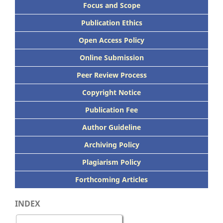
Focus
and Scope
Publication Ethics
Open Access Policy
Online Submission
Peer
Review Process
Copyright Notice
Publication
Fee
Author Guideline
Archiving Policy
Plagiarism Policy
Forthcoming Articles
INDEX