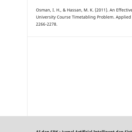
Osman, I. H., & Hassan, M. K. (2011). An Effectiv
University Course Timetabling Problem. Applied 
2266-2278.
AI dan SPK : Jurnal Artificial Intelligent dan