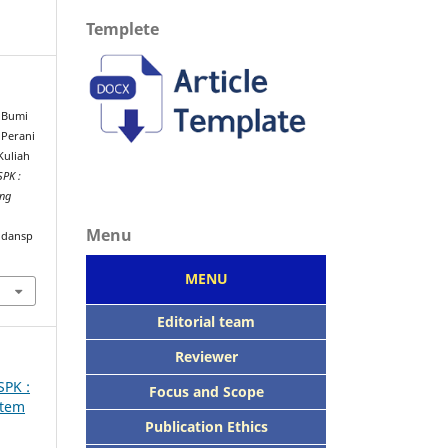
Templete
, Bumi
 Perani
Kuliah
SPK :
ang
Menu
idansp
MENU
Editorial team
Reviewer
SPK :
Focus
and Scope
stem
Publication Ethics