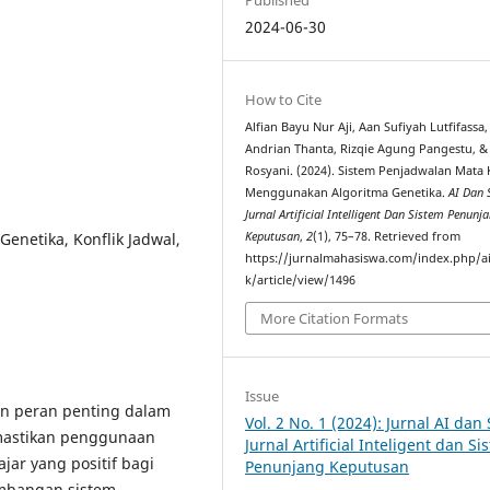
2024-06-30
How to Cite
Alfian Bayu Nur Aji, Aan Sufiyah Lutfifassa
Andrian Thanta, Rizqie Agung Pangestu, &
Rosyani. (2024). Sistem Penjadwalan Mata 
Menggunakan Algoritma Genetika.
AI Dan 
Jurnal Artificial Intelligent Dan Sistem Penunj
enetika, Konflik Jadwal,
Keputusan
,
2
(1), 75–78. Retrieved from
https://jurnalmahasiswa.com/index.php/a
k/article/view/1496
More Citation Formats
Issue
an peran penting dalam
Vol. 2 No. 1 (2024): Jurnal AI dan 
mastikan penggunaan
Jurnal Artificial Inteligent dan Si
ar yang positif bagi
Penunjang Keputusan
embangan sistem