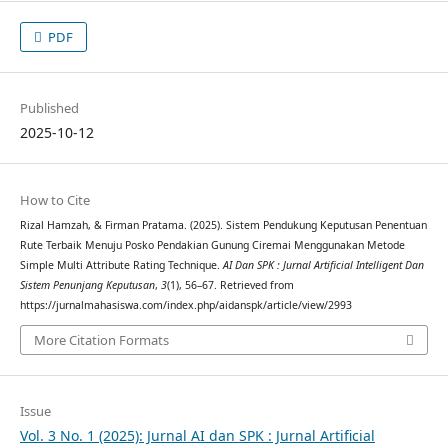
PDF
Published
2025-10-12
How to Cite
Rizal Hamzah, & Firman Pratama. (2025). Sistem Pendukung Keputusan Penentuan
Rute Terbaik Menuju Posko Pendakian Gunung Ciremai Menggunakan Metode
Simple Multi Attribute Rating Technique.
AI Dan SPK : Jurnal Artificial Intelligent Dan
Sistem Penunjang Keputusan
,
3
(1), 56–67. Retrieved from
https://jurnalmahasiswa.com/index.php/aidanspk/article/view/2993
More Citation Formats
Issue
Vol. 3 No. 1 (2025): Jurnal AI dan SPK : Jurnal Artificial