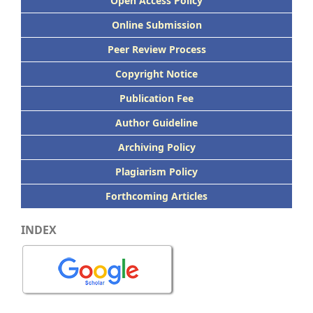
Open Access Policy
Online Submission
Peer
Review Process
Copyright Notice
Publication
Fee
Author Guideline
Archiving Policy
Plagiarism Policy
Forthcoming Articles
INDEX