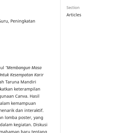
Section
Articles
Guru, Peningkatan
dul
"Membangun Masa
Untuk Kesempatan Karir
ah Taruna Mandiri
katkan keterampilan
gunaan Canva. Hasil
 dalam kemampuan
narik dan interaktif.
dan lomba poster, yang
dalam kegiatan. Diskusi
emahaman baru tentang