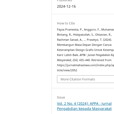
2024-12-16
How to Cite
Fayza Pramestia, P., Anggoro, F., Muhama
Bintang, R., Hidayatullah, S., Oktavian, R.,
Rachman Sanad, A., … Prasetyo, T. (2024).
Membangun Masa Depan Dengan Canva:
Keterampilan Design Grafis Untuk Kesemp
Karir Lebih Baik.
APPA : Jurnal Pengabdian K
Masyarakat
,
2
(4), 435–440. Retrieved from
https://jurnalmahasiswa.com/index.php/a
ticle/view/2052
More Citation Formats
Issue
Vol. 2 No. 4 (2024): APPA : Jurnal
Pengabdian kepada Masyarakat