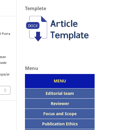
Templete
d Putra
atan
epada
Menu
ppa/ar
MENU
Editorial team
Reviewer
Focus
and Scope
Publication Ethics