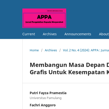
Current
Archives
Announcements
Abou
Home
/
Archives
/
Vol. 2 No. 4 (2024): APPA : Ju
Membangun Masa Depan De
Grafis Untuk Kesempatan K
Putri Fayza Pramestia
Universitas Pamulang
Fachri Anggoro