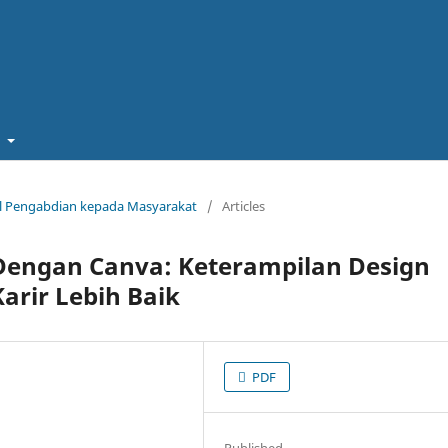
t
rnal Pengabdian kepada Masyarakat
/
Articles
ngan Canva: Keterampilan Design
arir Lebih Baik
PDF
Published