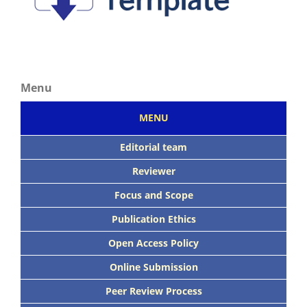
Menu
MENU
Editorial team
Reviewer
Focus
and Scope
Publication Ethics
Open Access Policy
Online Submission
Peer
Review Process