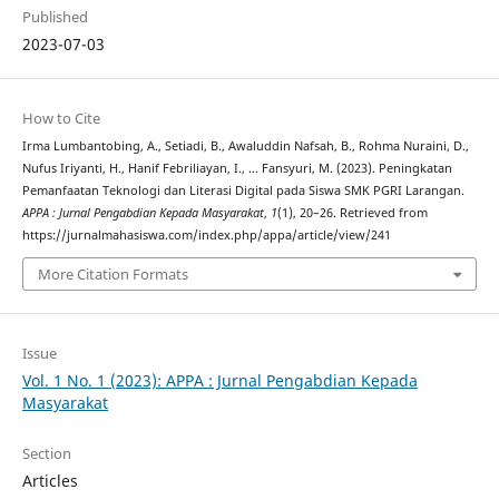
Published
2023-07-03
How to Cite
Irma Lumbantobing, A., Setiadi, B., Awaluddin Nafsah, B., Rohma Nuraini, D.,
Nufus Iriyanti, H., Hanif Febriliayan, I., … Fansyuri, M. (2023). Peningkatan
Pemanfaatan Teknologi dan Literasi Digital pada Siswa SMK PGRI Larangan.
APPA : Jurnal Pengabdian Kepada Masyarakat
,
1
(1), 20–26. Retrieved from
https://jurnalmahasiswa.com/index.php/appa/article/view/241
More Citation Formats
Issue
Vol. 1 No. 1 (2023): APPA : Jurnal Pengabdian Kepada
Masyarakat
Section
Articles