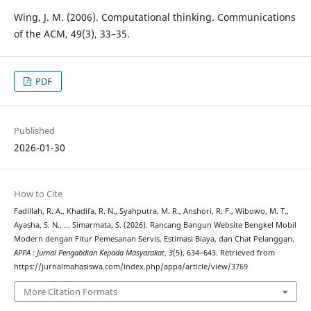
Wing, J. M. (2006). Computational thinking. Communications
of the ACM, 49(3), 33–35.
PDF
Published
2026-01-30
How to Cite
Fadillah, R. A., Khadifa, R. N., Syahputra, M. R., Anshori, R. F., Wibowo, M. T.,
Ayasha, S. N., … Simarmata, S. (2026). Rancang Bangun Website Bengkel Mobil
Modern dengan Fitur Pemesanan Servis, Estimasi Biaya, dan Chat Pelanggan.
APPA : Jurnal Pengabdian Kepada Masyarakat
,
3
(5), 634–643. Retrieved from
https://jurnalmahasiswa.com/index.php/appa/article/view/3769
More Citation Formats