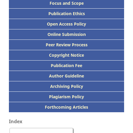
Focus
and Scope
Publication Ethics
Open Access Policy
Online Submission
Peer
Review Process
Copyright Notice
Publication
Fee
Author Guideline
Archiving Policy
Plagiarism Policy
Forthcoming Articles
Index