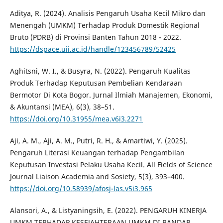
Aditya, R. (2024). Analisis Pengaruh Usaha Kecil Mikro dan
Menengah (UMKM) Terhadap Produk Domestik Regional
Bruto (PDRB) di Provinsi Banten Tahun 2018 - 2022.
https://dspace.uii.ac.id/handle/123456789/52425
Aghitsni, W. I., & Busyra, N. (2022). Pengaruh Kualitas
Produk Terhadap Keputusan Pembelian Kendaraan
Bermotor Di Kota Bogor. Jurnal Ilmiah Manajemen, Ekonomi,
& Akuntansi (MEA), 6(3), 38–51.
https://doi.org/10.31955/mea.v6i3.2271
Aji, A. M., Aji, A. M., Putri, R. H., & Amartiwi, Y. (2025).
Pengaruh Literasi Keuangan terhadap Pengambilan
Keputusan Investasi Pelaku Usaha Kecil. All Fields of Science
Journal Liaison Academia and Sosiety, 5(3), 393–400.
https://doi.org/10.58939/afosj-las.v5i3.965
Alansori, A., & Listyaningsih, E. (2022). PENGARUH KINERJA
UMKM TERHADAP KESEJAHTERAAN UMKM DI BANDAR