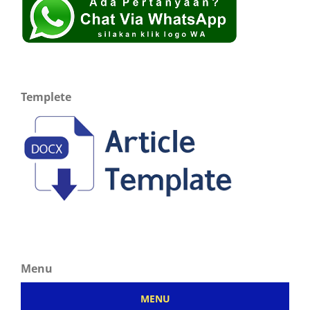
Templete
Menu
MENU