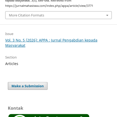
Kepada Masyarakat
,
3
(5), 644–648. Retrieved from
https://jurnalmahasiswa.com/index.php/appa/article/view/3771
More Citation Formats
Issue
Vol. 3 No. 5 (2026): APPA : Jurnal Pengabdian kepada
Masyarakat
Section
Articles
Make a Submission
Kontak