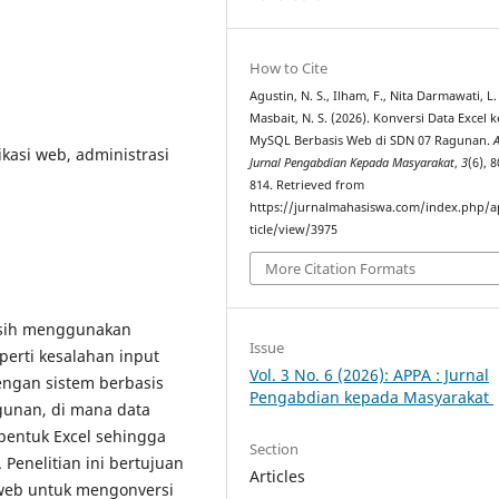
How to Cite
Agustin, N. S., Ilham, F., Nita Darmawati, L. 
Masbait, N. S. (2026). Konversi Data Excel k
MySQL Berbasis Web di SDN 07 Ragunan.
ikasi web, administrasi
Jurnal Pengabdian Kepada Masyarakat
,
3
(6), 
814. Retrieved from
https://jurnalmahasiswa.com/index.php/a
ticle/view/3975
More Citation Formats
asih menggunakan
Issue
perti kesalahan input
Vol. 3 No. 6 (2026): APPA : Jurnal
dengan sistem berbasis
Pengabdian kepada Masyarakat
agunan, di mana data
bentuk Excel sehingga
Section
Penelitian ini bertujuan
Articles
web untuk mengonversi