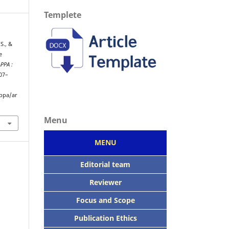
Templete
S., &
e
APPA :
807–
ppa/ar
Menu
MENU
Editorial team
Reviewer
Focus
and Scope
Publication Ethics