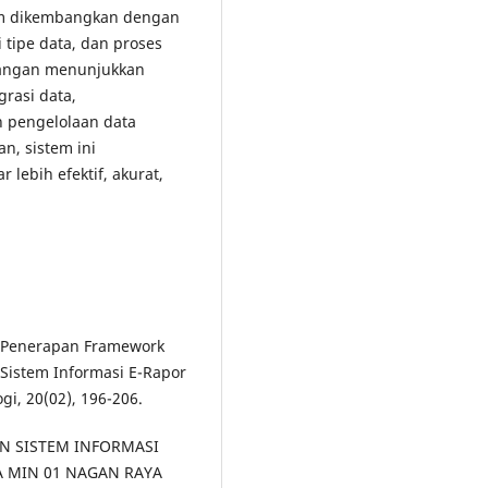
tem dikembangkan dengan
i tipe data, dan proses
cangan menunjukkan
rasi data,
 pengelolaan data
n, sistem ini
 lebih efektif, akurat,
25). Penerapan Framework
istem Informasi E-Rapor
gi, 20(02), 196-206.
APAN SISTEM INFORMASI
A MIN 01 NAGAN RAYA