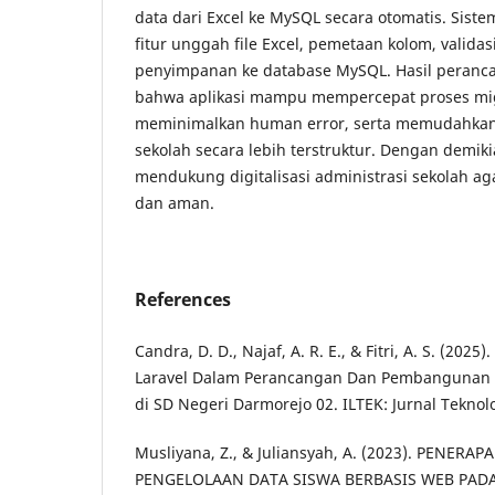
data dari Excel ke MySQL secara otomatis. Sis
fitur unggah file Excel, pemetaan kolom, validas
penyimpanan ke database MySQL. Hasil peran
bahwa aplikasi mampu mempercepat proses mig
meminimalkan human error, serta memudahkan
sekolah secara lebih terstruktur. Dengan demikia
mendukung digitalisasi administrasi sekolah agar
dan aman.
References
Candra, D. D., Najaf, A. R. E., & Fitri, A. S. (20
Laravel Dalam Perancangan Dan Pembangunan S
di SD Negeri Darmorejo 02. ILTEK: Jurnal Teknolo
Musliyana, Z., & Juliansyah, A. (2023). PENER
PENGELOLAAN DATA SISWA BERBASIS WEB PAD