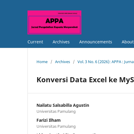
Current
Archives
Announcements
Abou
Home
/
Archives
/
Vol. 3 No. 6 (2026): APPA : Ju
Konversi Data Excel ke My
Nailatu Salsabilla Agustin
Universitas Pamulang
Farizi Ilham
Universitas Pamulang