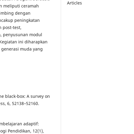
Articles
n meliputi ceramah
erbimbing dengan
encakup peningkatan
 post-test,
a, penyusunan modul
 Kegiatan ini diharapkan
 generasi muda yang
the black-box: A survey on
cess, 6, 52138–52160.
embelajaran adaptif:
ogi Pendidikan, 12(1),