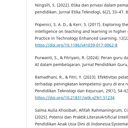
Ningsih, S. (2022). Etika dan privasi dalam pem
pendidikan. Jurnal Etika Teknologi, 6(2), 33–47. 8
Popenici, S. A. D., & Kerr, S. (2017). Exploring the
intelligence on teaching and learning in higher
Practice in Technology Enhanced Learning, 12(22
https://doi.org/10.1186/s41039-017-0062-8
Purwanti, S., & Fitriyani, R. (2024). Peran guru 
AI dalam pembelajaran. Jurnal Pendidikan Guru, 
Ramadhani, R., & Fitri, Y. (2023). Efektivitas pelat
terhadap peningkatan kompetensi guru di era rev
Pendidikan Teknologi dan Kejuruan, 29(1), 54–6
https://doi.org/10.21831/jptk.v29i1.51234
Salma Aulia Khosibah, Afifah Rahmaningrum, C
(2025). Potensi dan Praktik LiterasiArtificial Inte
Pendidikan Anak Usia Dini di Indonesia:Systemat