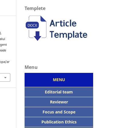
Templete
).
alui
Agent
epada
ppa/ar
Menu
MENU
Editorial team
Reviewer
Focus
and Scope
Publication Ethics