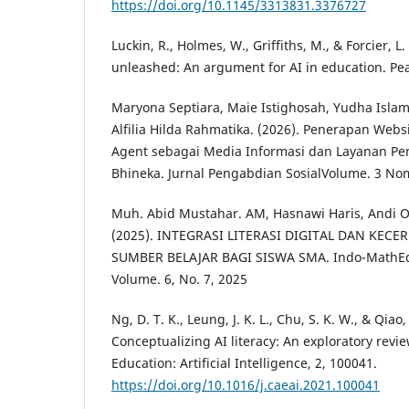
https://doi.org/10.1145/3313831.3376727
Luckin, R., Holmes, W., Griffiths, M., & Forcier, L.
unleashed: An argument for AI in education. Pe
Maryona Septiara, Maie Istighosah, Yudha Islam
Alfilia Hilda Rahmatika. (2026). Penerapan Websi
Agent sebagai Media Informasi dan Layanan P
Bhineka. Jurnal Pengabdian SosialVolume. 3 Nom
Muh. Abid Mustahar. AM, Hasnawi Haris, Andi 
(2025). INTEGRASI LITERASI DIGITAL DAN KEC
SUMBER BELAJAR BAGI SISWA SMA. Indo-MathEdu 
Volume. 6, No. 7, 2025
Ng, D. T. K., Leung, J. K. L., Chu, S. K. W., & Qiao,
Conceptualizing AI literacy: An exploratory rev
Education: Artificial Intelligence, 2, 100041.
https://doi.org/10.1016/j.caeai.2021.100041