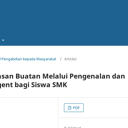
t
rnal Pengabdian kepada Masyarakat
/
Articles
asan Buatan Melalui Pengenalan dan
gent bagi Siswa SMK
PDF
Published