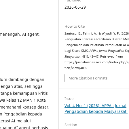
2026-06-29
How to Cite
 menengah, AI agent,
Santoso, B., Fahmi, A., & Wiyadi, Y. P. (2026
Penguatan Literasi Kecerdasan Buatan Mel
Pengenalan dan Pelatihan Pembuatan AI 
bagi Siswa SMK.
APPA : Jurnal Pengabdian K
Masyarakat
,
4
(1), 43–47. Retrieved from
https://jurnalmahasiswa.com/index.php/a
ticle/view/4092
More Citation Formats
elum diimbangi dengan
enengah atas, sehingga
 tanpa kemampuan kritis
Issue
swa kelas 12 MAN 1 Kota
Vol. 4 No. 1 (2026): APPA : Jurnal
m memahami konsep dasar,
Pengabdian kepada Masyarakat
tan Pengabdian kepada
erasi AI melalui
Section
buatan AI agent berbasis