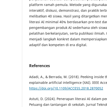
platform ramah pemula. Metode yang digunaka
interaktif, diskusi, demonstrasi, dan praktik t
melibatkan 40 siswa. Hasil yang ditargetkan m
literasi AI minimal 40% berdasarkan pre-test dan
pengembangan produk AI sederhana oleh sisw
pelatihan berkelanjutan, serta publikasi ilmiah.
menjadi langkah konkret dalam mempersiapkan
adaptif dan kompeten di era digital.
References
Adadi, A., & Berrada, M. (2018). Peeking inside 
explainable artificial intelligence (XAI). IEEE Ac
https://doi.org/10.1109/ACCESS.2018.2870052
Astuti, D. (2024). Penerapan literasi AI dalam p
Peluang dan tantangan di sekolah. Jurnal Teknol