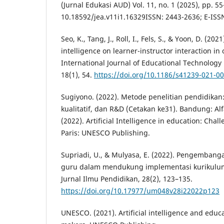
(Jurnal Edukasi AUD) Vol. 11, no. 1 (2025), pp. 5
10.18592/jea.v11i1.16329ISSN: 2443-2636; E-ISS
Seo, K., Tang, J., Roll, I., Fels, S., & Yoon, D. (202
intelligence on learner-instructor interaction in 
International Journal of Educational Technology
18(1), 54.
https://doi.org/10.1186/s41239-021-0
Sugiyono. (2022). Metode penelitian pendidikan:
kualitatif, dan R&D (Cetakan ke31). Bandung: Al
(2022). Artificial Intelligence in education: Cha
Paris: UNESCO Publishing.
Supriadi, U., & Mulyasa, E. (2022). Pengembang
guru dalam mendukung implementasi kurikulum
Jurnal Ilmu Pendidikan, 28(2), 123–135.
https://doi.org/10.17977/um048v28i22022p123
UNESCO. (2021). Artificial intelligence and educ