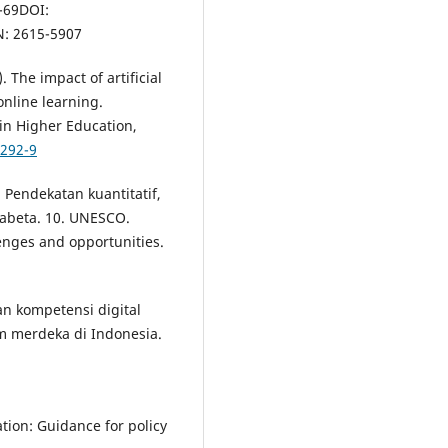
5-69DOI:
N: 2615-5907
1). The impact of artificial
online learning.
 in Higher Education,
0292-9
 Pendekatan kuantitatif,
fabeta. 10. UNESCO.
llenges and opportunities.
an kompetensi digital
 merdeka di Indonesia.
ation: Guidance for policy