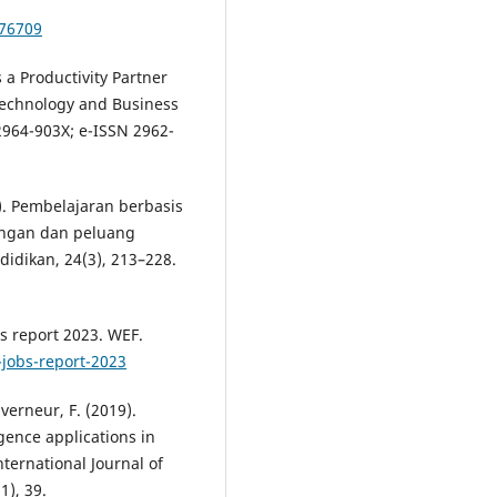
376709
 a Productivity Partner
Technology and Business
964-903X; e-ISSN 2962-
). Pembelajaran berbasis
angan dan peluang
didikan, 24(3), 213–228.
s report 2023. WEF.
-jobs-report-2023
verneur, F. (2019).
igence applications in
ternational Journal of
1), 39.