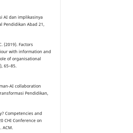
asi AI dan implikasinya
al Pendidikan Abad 21,
C. (2019). Factors
iour with information and
le of organisational
), 65–85.
uman-AI collaboration
 Transformasi Pendidikan,
acy? Competencies and
020 CHI Conference on
). ACM.