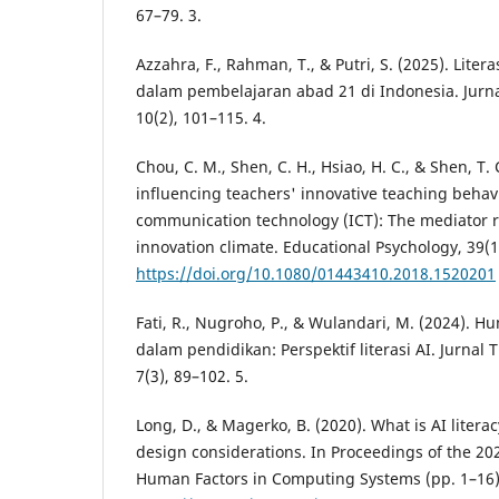
67–79. 3.
Azzahra, F., Rahman, T., & Putri, S. (2025). Liter
dalam pembelajaran abad 21 di Indonesia. Jurn
10(2), 101–115. 4.
Chou, C. M., Shen, C. H., Hsiao, H. C., & Shen, T. 
influencing teachers' innovative teaching behav
communication technology (ICT): The mediator ro
innovation climate. Educational Psychology, 39(1
https://doi.org/10.1080/01443410.2018.1520201
Fati, R., Nugroho, P., & Wulandari, M. (2024). H
dalam pendidikan: Perspektif literasi AI. Jurnal
7(3), 89–102. 5.
Long, D., & Magerko, B. (2020). What is AI liter
design considerations. In Proceedings of the 2
Human Factors in Computing Systems (pp. 1–16