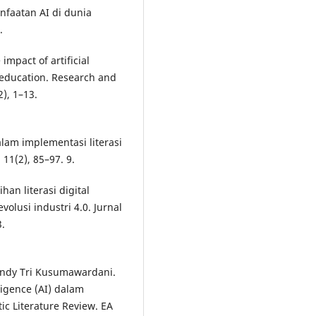
anfaatan AI di dunia
.
 impact of artificial
 education. Research and
), 1–13.
dalam implementasi literasi
11(2), 85–97. 9.
ihan literasi digital
olusi industri 4.0. Jurnal
3.
indy Tri Kusumawardani.
lligence (AI) dalam
ic Literature Review. EA