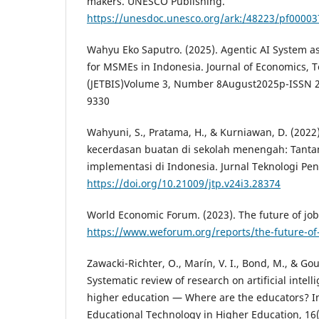
makers. UNESCO Publishing.
https://unesdoc.unesco.org/ark:/48223/pf0000
Wahyu Eko Saputro. (2025). Agentic AI System as
for MSMEs in Indonesia. Journal of Economics, 
(JETBIS)Volume 3, Number 8August2025p-ISSN 2
9330
Wahyuni, S., Pratama, H., & Kurniawan, D. (2022
kecerdasan buatan di sekolah menengah: Tant
implementasi di Indonesia. Jurnal Teknologi Pen
https://doi.org/10.21009/jtp.v24i3.28374
World Economic Forum. (2023). The future of job
https://www.weforum.org/reports/the-future-of
Zawacki-Richter, O., Marín, V. I., Bond, M., & Gou
Systematic review of research on artificial intell
higher education — Where are the educators? In
Educational Technology in Higher Education, 16(