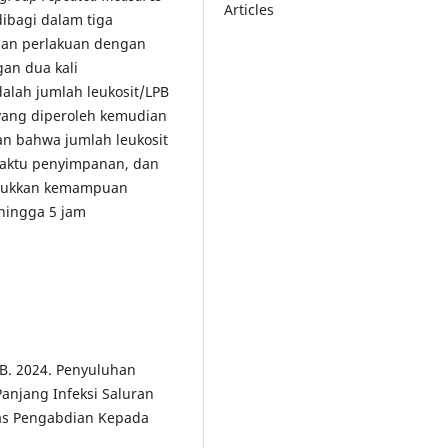
Articles
dibagi dalam tiga
dan perlakuan dengan
gan dua kali
alah jumlah leukosit/LPB
yang diperoleh kemudian
kan bahwa jumlah leukosit
aktu penyimpanan, dan
jukkan kemampuan
hingga 5 jam
. B. 2024. Penyuluhan
njang Infeksi Saluran
itas Pengabdian Kepada