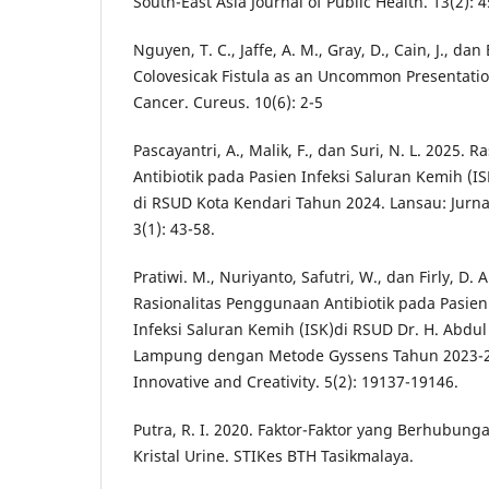
South-East Asia Journal of Public Health. 13(2): 
Nguyen, T. C., Jaffe, A. M., Gray, D., Cain, J., dan
Colovesicak Fistula as an Uncommon Presentatio
Cancer. Cureus. 10(6): 2-5
Pascayantri, A., Malik, F., dan Suri, N. L. 2025.
Antibiotik pada Pasien Infeksi Saluran Kemih (I
di RSUD Kota Kendari Tahun 2024. Lansau: Jurnal
3(1): 43-58.
Pratiwi. M., Nuriyanto, Safutri, W., dan Firly, D. 
Rasionalitas Penggunaan Antibiotik pada Pasie
Infeksi Saluran Kemih (ISK)di RSUD Dr. H. Abdu
Lampung dengan Metode Gyssens Tahun 2023-20
Innovative and Creativity. 5(2): 19137-19146.
Putra, R. I. 2020. Faktor-Faktor yang Berhubun
Kristal Urine. STIKes BTH Tasikmalaya.