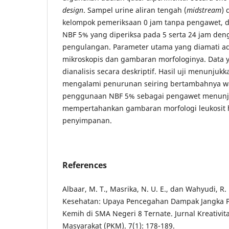
design
. Sampel urine aliran tengah (
midstream
) 
kelompok pemeriksaan 0 jam tanpa pengawet, 
NBF 5% yang diperiksa pada 5 serta 24 jam den
pengulangan. Parameter utama yang diamati ad
mikroskopis dan gambaran morfologinya. Data 
dianalisis secara deskriptif. Hasil uji menunjuk
mengalami penurunan seiring bertambahnya w
penggunaan NBF 5% sebagai pengawet menun
mempertahankan gambaran morfologi leukosit 
penyimpanan.
References
Albaar, M. T., Masrika, N. U. E., dan Wahyudi, R
Kesehatan: Upaya Pencegahan Dampak Jangka Pa
Kemih di SMA Negeri 8 Ternate. Jurnal Kreativ
Masyarakat (PKM). 7(1): 178-189.