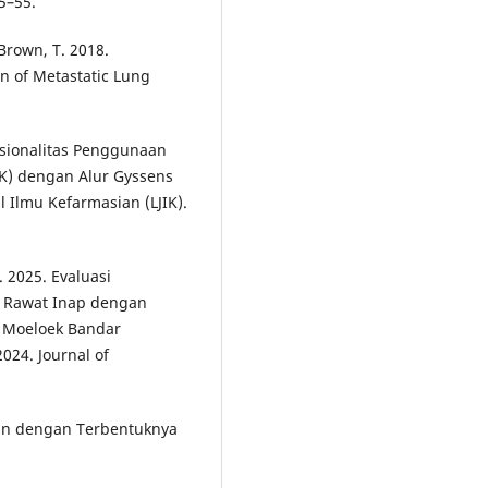
45–55.
 Brown, T. 2018.
n of Metastatic Lung
 Rasionalitas Penggunaan
SK) dengan Alur Gyssens
 Ilmu Kefarmasian (LJIK).
A. 2025. Evaluasi
n Rawat Inap dengan
l Moeloek Bandar
24. Journal of
gan dengan Terbentuknya