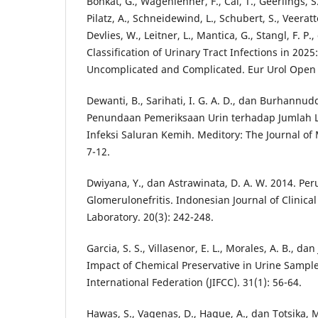
Bonkat, G., Wagenlehner, F., Cai, T., Geerlings, S.
Pilatz, A., Schneidewind, L., Schubert, S., Veeratt
Devlies, W., Leitner, L., Mantica, G., Stangl, F. P.
Classification of Urinary Tract Infections in 20
Uncomplicated and Complicated. Eur Urol Open S
Dewanti, B., Sarihati, I. G. A. D., dan Burhannu
Penundaan Pemeriksaan Urin terhadap Jumlah L
Infeksi Saluran Kemih. Meditory: The Journal of 
7-12.
Dwiyana, Y., dan Astrawinata, D. A. W. 2014. Per
Glomerulonefritis. Indonesian Journal of Clinica
Laboratory. 20(3): 242-248.
Garcia, S. S., Villasenor, E. L., Morales, A. B., da
Impact of Chemical Preservative in Urine Sample
International Federation (JIFCC). 31(1): 56-64.
Hawas, S., Vagenas, D., Haque, A., dan Totsika, 