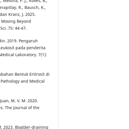
, Medina, P. J., Köves, B.,
erapillay, R., Bausch, K.,
, dan Kranz, J. 2025.
25: Moving Beyond
ci. 75: 44-47.
ddin. 2019. Pengaruh
eukosit pada penderita
Medical Laboratory. 7(1):
ubahan Bentuk Eritrosit di
l Pathology and Medical
n Juan, M. V. M. 2020.
s. The Journal of the
M. 2023. Bladder-draining