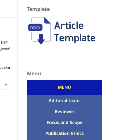
Templete
i
n NBF
 Jurnal
ppa/ar
Menu
MENU
Editorial team
Reviewer
Focus
and Scope
Publication Ethics