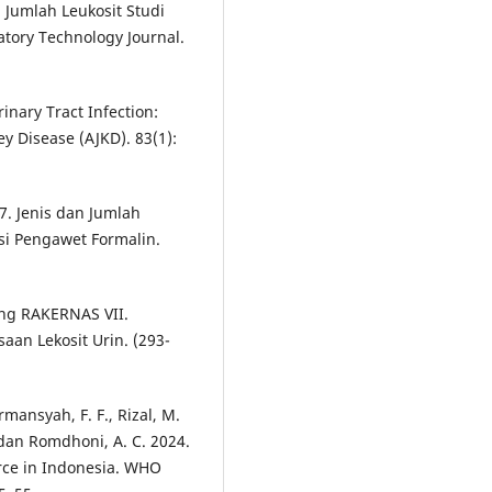
Jumlah Leukosit Studi
atory Technology Journal.
rinary Tract Infection:
y Disease (AJKD). 83(1):
7. Jenis dan Jumlah
i Pengawet Formalin.
ding RAKERNAS VII.
saan Lekosit Urin. (293-
irmansyah, F. F., Rizal, M.
., dan Romdhoni, A. C. 2024.
rce in Indonesia. WHO