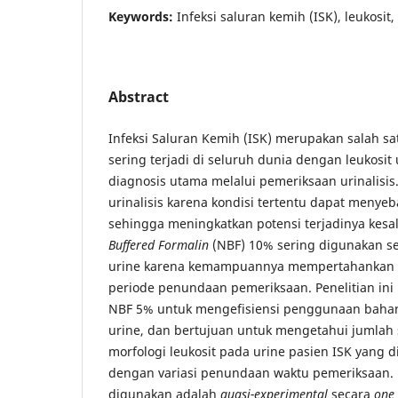
Keywords:
Infeksi saluran kemih (ISK), leukosi
Abstract
Infeksi Saluran Kemih (ISK) merupakan salah sat
sering terjadi di seluruh dunia dengan leukosit 
diagnosis utama melalui pemeriksaan urinalis
urinalisis karena kondisi tertentu dapat menyeba
sehingga meningkatkan potensi terjadinya kesa
Buffered Formalin
(NBF) 10% sering digunakan s
urine karena kemampuannya mempertahankan s
periode penundaan pemeriksaan. Penelitian in
NBF 5% untuk mengefisiensi penggunaan bahan
urine, dan bertujuan untuk mengetahui jumlah
morfologi leukosit pada urine pasien ISK yang
dengan variasi penundaan waktu pemeriksaan. 
digunakan adalah
quasi-experimental
secara
one