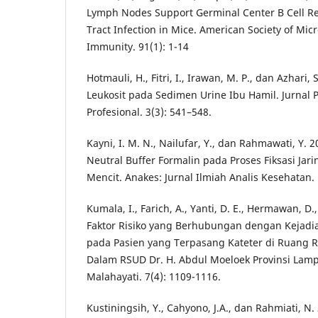
Lymph Nodes Support Germinal Center B Cell R
Tract Infection in Mice. American Society of Mic
Immunity. 91(1): 1-14
Hotmauli, H., Fitri, I., Irawan, M. P., dan Azhari
Leukosit pada Sedimen Urine Ibu Hamil. Jurnal 
Profesional. 3(3): 541–548.
Kayni, I. M. N., Nailufar, Y., dan Rahmawati, Y. 
Neutral Buffer Formalin pada Proses Fiksasi Jari
Mencit. Anakes: Jurnal Ilmiah Analis Kesehatan. 
Kumala, I., Farich, A., Yanti, D. E., Hermawan, D.
Faktor Risiko yang Berhubungan dengan Kejadia
pada Pasien yang Terpasang Kateter di Ruang R
Dalam RSUD Dr. H. Abdul Moeloek Provinsi Lamp
Malahayati. 7(4): 1109-1116.
Kustiningsih, Y., Cahyono, J.A., dan Rahmiati, 