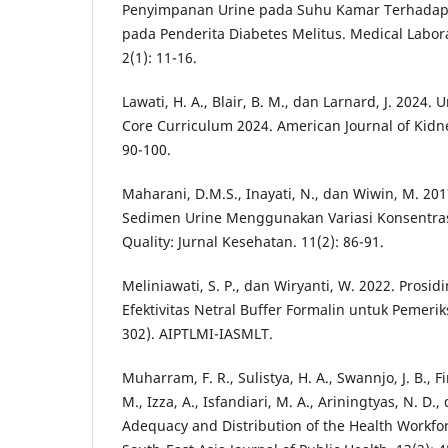
Penyimpanan Urine pada Suhu Kamar Terhadap 
pada Penderita Diabetes Melitus. Medical Labor
2(1): 11-16.
Lawati, H. A., Blair, B. M., dan Larnard, J. 2024. U
Core Curriculum 2024. American Journal of Kidne
90-100.
Maharani, D.M.S., Inayati, N., dan Wiwin, M. 201
Sedimen Urine Menggunakan Variasi Konsentras
Quality: Jurnal Kesehatan. 11(2): 86-91.
Meliniawati, S. P., dan Wiryanti, W. 2022. Prosi
Efektivitas Netral Buffer Formalin untuk Pemerik
302). AIPTLMI-IASMLT.
Muharram, F. R., Sulistya, H. A., Swannjo, J. B., F
M., Izza, A., Isfandiari, M. A., Ariningtyas, N. D
Adequacy and Distribution of the Health Workfo