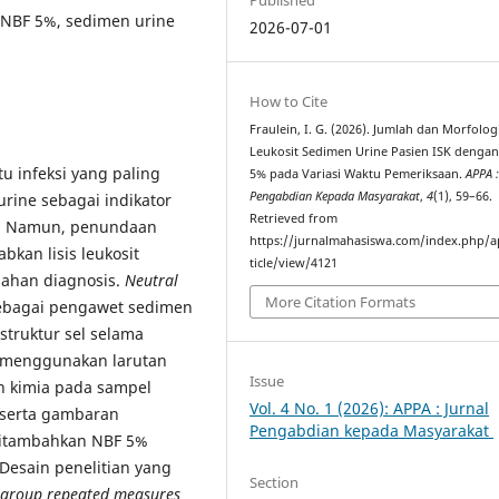
t, NBF 5%, sedimen urine
2026-07-01
How to Cite
Fraulein, I. G. (2026). Jumlah dan Morfolog
Leukosit Sedimen Urine Pasien ISK denga
u infeksi yang paling
5% pada Variasi Waktu Pemeriksaan.
APPA :
Pengabdian Kepada Masyarakat
,
4
(1), 59–66.
urine sebagai indikator
Retrieved from
is. Namun, penundaan
https://jurnalmahasiswa.com/index.php/a
bkan lisis leukosit
ticle/view/4121
lahan diagnosis.
Neutral
More Citation Formats
ebagai pengawet sedimen
truktur sel selama
i menggunakan larutan
Issue
 kimia pada sampel
Vol. 4 No. 1 (2026): APPA : Jurnal
 serta gambaran
Pengabdian kepada Masyarakat
 ditambahkan NBF 5%
Desain penelitian yang
Section
 group repeated measures