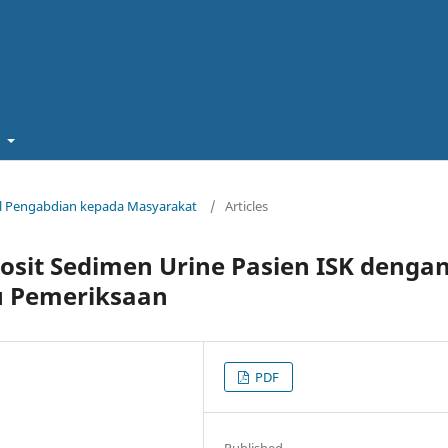
t
rnal Pengabdian kepada Masyarakat
/
Articles
osit Sedimen Urine Pasien ISK denga
u Pemeriksaan
PDF
Published