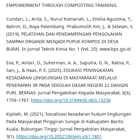
EMPOWERMENT THROUGH COMPOSTING TRAINING.
Cundari, L., Arita, S., Nurul Komariah, L., Emilia Agustina, T.,
Bahrin, D., Raya Palembang -Prabumulih Km, J., & Selatan, S.
(2019). PELATIHAN DAN PENDAMPINGAN PENGOLAHAN
SAMPAH ORGANIK MENJADI PUPUK KOMPOS DI DESA
BURAI. In Jurnal Teknik Kimia No. 1 (Vol. 25). www.bps.go.id
Eva, P., Antari, D., Suherman, A. A., Saputra, G. N., Ratna, P.,
Sari, J., & Haas, P. E. (2025). EDUKASI PENINGKATAN
KESADARAN LINGKUNGAN DI MASYARAKAT MELALUI
PENERAPAN 3R PADA SEKOLAH DASAR NEGERI 22 DANGIN
PURI. BERNAS: Jurnal Pengabdian Kepada Masyarakat, 6(3),
1759–1767.
https://doi.org/10.31949/jb.v6i3.13238
Kiptiah, M. (2021). Sosialisasi kesadaran hukum lingkungan
Pada Masyarakat Pinggiran Sungai di Kabupaten Barito
Kuala. Bubungan Tinggi: Jurnal Pengabdian Masyarakat,
3(1).
https://doi.org/10.20527/btjpm.v3i1.1801