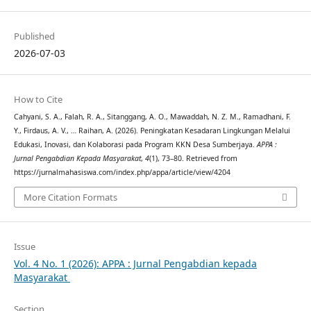
Published
2026-07-03
How to Cite
Cahyani, S. A., Falah, R. A., Sitanggang, A. O., Mawaddah, N. Z. M., Ramadhani, F.
Y., Firdaus, A. V., … Raihan, A. (2026). Peningkatan Kesadaran Lingkungan Melalui
Edukasi, Inovasi, dan Kolaborasi pada Program KKN Desa Sumberjaya.
APPA :
Jurnal Pengabdian Kepada Masyarakat
,
4
(1), 73–80. Retrieved from
https://jurnalmahasiswa.com/index.php/appa/article/view/4204
More Citation Formats
Issue
Vol. 4 No. 1 (2026): APPA : Jurnal Pengabdian kepada
Masyarakat
Section