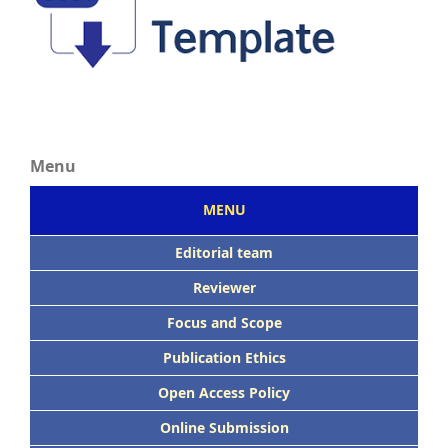
Menu
MENU
Editorial team
Reviewer
Focus
and Scope
Publication Ethics
Open Access Policy
Online Submission