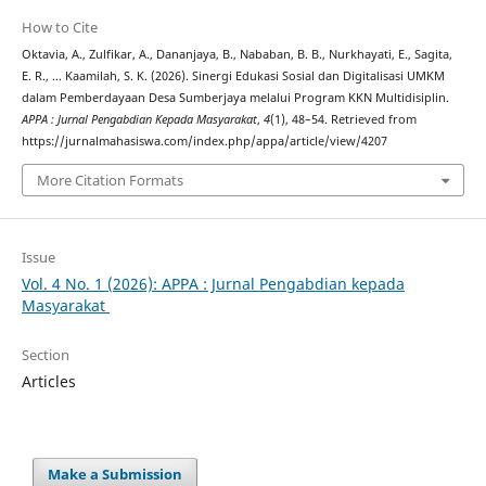
How to Cite
Oktavia, A., Zulfikar, A., Dananjaya, B., Nababan, B. B., Nurkhayati, E., Sagita,
E. R., … Kaamilah, S. K. (2026). Sinergi Edukasi Sosial dan Digitalisasi UMKM
dalam Pemberdayaan Desa Sumberjaya melalui Program KKN Multidisiplin.
APPA : Jurnal Pengabdian Kepada Masyarakat
,
4
(1), 48–54. Retrieved from
https://jurnalmahasiswa.com/index.php/appa/article/view/4207
More Citation Formats
Issue
Vol. 4 No. 1 (2026): APPA : Jurnal Pengabdian kepada
Masyarakat
Section
Articles
Make a Submission