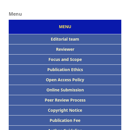
Menu
MENU
Editorial team
Reviewer
Focus
and Scope
Publication Ethics
Open Access Policy
Online Submission
Peer
Review Process
Copyright Notice
Publication
Fee