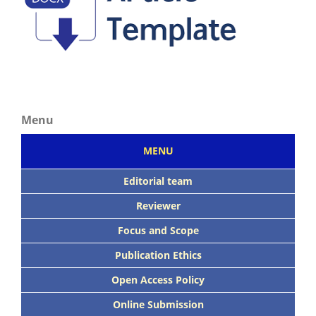
Menu
MENU
Editorial team
Reviewer
Focus
and Scope
Publication Ethics
Open Access Policy
Online Submission