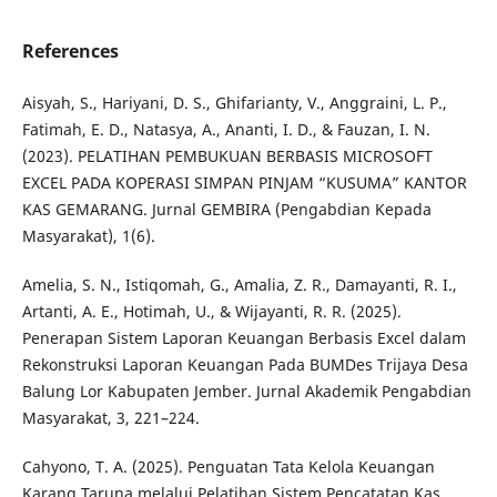
References
Aisyah, S., Hariyani, D. S., Ghifarianty, V., Anggraini, L. P.,
Fatimah, E. D., Natasya, A., Ananti, I. D., & Fauzan, I. N.
(2023). PELATIHAN PEMBUKUAN BERBASIS MICROSOFT
EXCEL PADA KOPERASI SIMPAN PINJAM “KUSUMA” KANTOR
KAS GEMARANG. Jurnal GEMBIRA (Pengabdian Kepada
Masyarakat), 1(6).
Amelia, S. N., Istiqomah, G., Amalia, Z. R., Damayanti, R. I.,
Artanti, A. E., Hotimah, U., & Wijayanti, R. R. (2025).
Penerapan Sistem Laporan Keuangan Berbasis Excel dalam
Rekonstruksi Laporan Keuangan Pada BUMDes Trijaya Desa
Balung Lor Kabupaten Jember. Jurnal Akademik Pengabdian
Masyarakat, 3, 221–224.
Cahyono, T. A. (2025). Penguatan Tata Kelola Keuangan
Karang Taruna melalui Pelatihan Sistem Pencatatan Kas