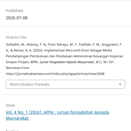
Published
2026-07-08
How to Cite
Zulfadhli, M., Alfarizy, F. N., Putri Rahayu, M. T., Fadillah, F. M., Anggraeni, F.
A., & Adnan, R. A. (2026). Implementasi Microsoft Excel Sebagai Media
Pendampingan Pembukuan dan Pendataan Administrasi Keuangan Koperasi
Simpan Pinjam.
APPA : Jurnal Pengabdian Kepada Masyarakat
,
4
(1), 95–101.
Retrieved from
https://jurnalmahasiswa.com/index.php/appa/article/view/4268
More Citation Formats
Issue
Vol. 4 No. 1 (2026): APPA : Jurnal Pengabdian kepada
Masyarakat