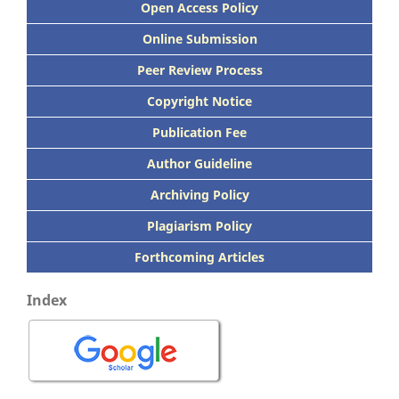
Open Access Policy
Online Submission
Peer
Review Process
Copyright Notice
Publication
Fee
Author Guideline
Archiving Policy
Plagiarism Policy
Forthcoming Articles
Index