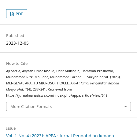
PDF
Published
2023-12-05
How to Cite
Aji Satria, Ayyash Umar Kholid, Dafit Muttaqin, Hamsyah Prasnowo,
Muhammad Rizki Maulana, Muhammad Farhan, … Suryaningrat. (2023).
MENGENAL APA ITU MICROSOFT EXCEL.
APPA : Jurnal Pengabdian Kepada
Masyarakat
,
1
(4), 237–241. Retrieved from
https://jurnalmahasiswa.com/index.php/appa/article/view/548
More Citation Formats
Issue
Vol. 1 No. 4 (2023): APPA : Jurnal Pengabdian kepada