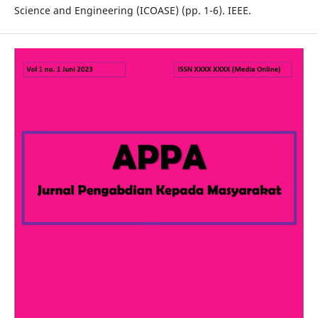
Science and Engineering (ICOASE) (pp. 1-6). IEEE.