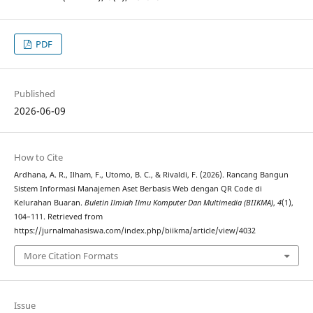
PDF
Published
2026-06-09
How to Cite
Ardhana, A. R., Ilham, F., Utomo, B. C., & Rivaldi, F. (2026). Rancang Bangun
Sistem Informasi Manajemen Aset Berbasis Web dengan QR Code di
Kelurahan Buaran.
Buletin Ilmiah Ilmu Komputer Dan Multimedia (BIIKMA)
,
4
(1),
104–111. Retrieved from
https://jurnalmahasiswa.com/index.php/biikma/article/view/4032
More Citation Formats
Issue