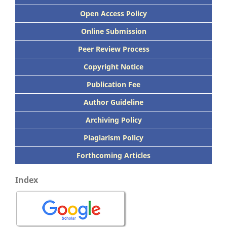
Open Access Policy
Online Submission
Peer
Review Process
Copyright Notice
Publication
Fee
Author Guideline
Archiving Policy
Plagiarism Policy
Forthcoming Articles
Index