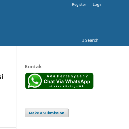
Register
Login
Search
Kontak
i
Make a Submission