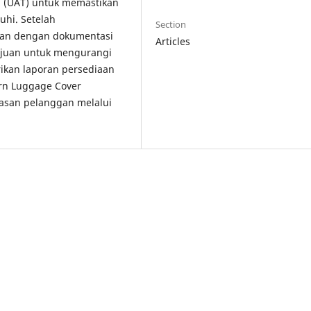
a (UAT) untuk memastikan
uhi. Setelah
Section
kan dengan dokumentasi
Articles
tujuan untuk mengurangi
ikan laporan persediaan
rn Luggage Cover
uasan pelanggan melalui