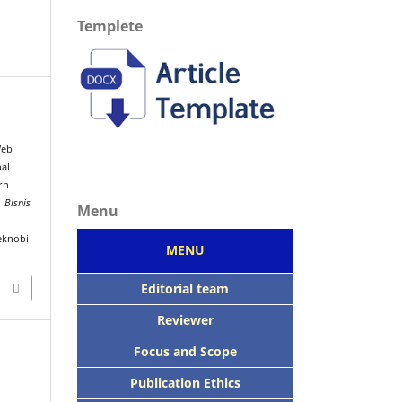
Templete
.
Web
nal
rn
 Bisnis
Menu
m
eknobi
MENU
Editorial team
Reviewer
Focus
and Scope
Publication Ethics