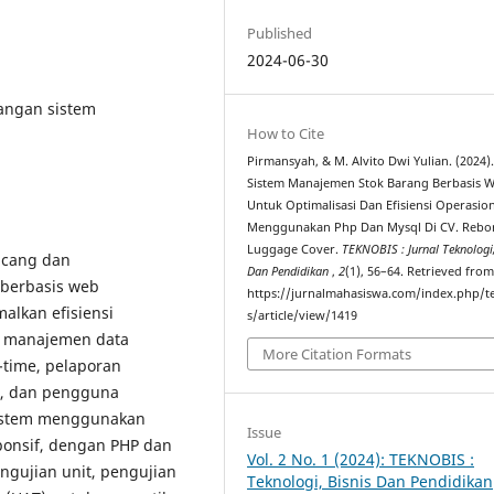
Published
2024-06-30
cangan sistem
How to Cite
Pirmansyah, & M. Alvito Dwi Yulian. (2024)
Sistem Manajemen Stok Barang Berbasis 
Untuk Optimalisasi Dan Efisiensi Operasio
Menggunakan Php Dan Mysql Di CV. Rebo
Luggage Cover.
TEKNOBIS : Jurnal Teknologi,
ancang dan
Dan Pendidikan
,
2
(1), 56–64. Retrieved fro
berbasis web
https://jurnalmahasiswa.com/index.php/t
lkan efisiensi
s/article/view/1419
ti manajemen data
More Citation Formats
l-time, pelaporan
h, dan pengguna
Sistem menggunakan
Issue
ponsif, dengan PHP dan
Vol. 2 No. 1 (2024): TEKNOBIS :
ngujian unit, pengujian
Teknologi, Bisnis Dan Pendidikan