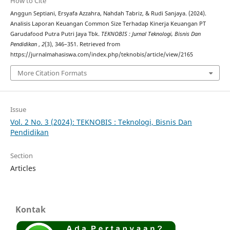
How to Cite
Anggun Septiani, Ersyafa Azzahra, Nahdah Tabriz, & Rudi Sanjaya. (2024).
Analisis Laporan Keuangan Common Size Terhadap Kinerja Keuangan PT
Garudafood Putra Putri Jaya Tbk.
TEKNOBIS : Jurnal Teknologi, Bisnis Dan
Pendidikan
,
2
(3), 346–351. Retrieved from
https://jurnalmahasiswa.com/index.php/teknobis/article/view/2165
More Citation Formats
Issue
Vol. 2 No. 3 (2024): TEKNOBIS : Teknologi, Bisnis Dan
Pendidikan
Section
Articles
Kontak