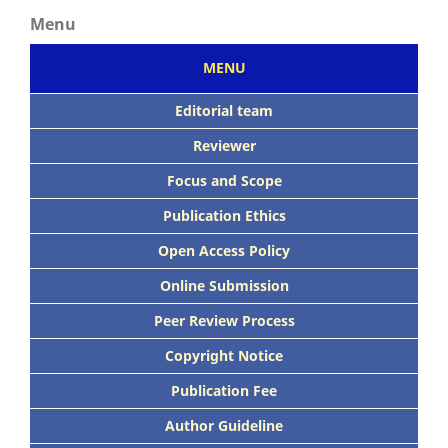
Menu
MENU
Editorial team
Reviewer
Focus
and Scope
Publication Ethics
Open Access Policy
Online Submission
Peer
Review Process
Copyright Notice
Publication
Fee
Author Guideline