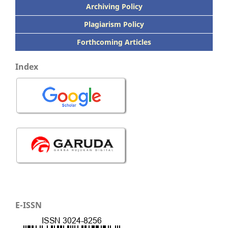
Archiving Policy
Plagiarism Policy
Forthcoming Articles
Index
E-ISSN