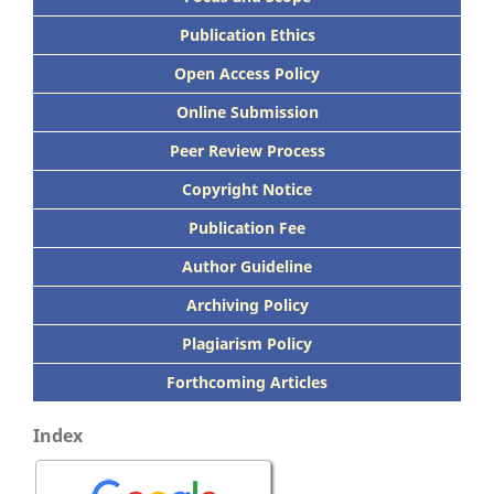
Publication Ethics
Open Access Policy
Online Submission
Peer
Review Process
Copyright Notice
Publication
Fee
Author Guideline
Archiving Policy
Plagiarism Policy
Forthcoming Articles
Index