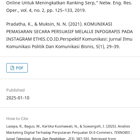
Online Untuk Meningkatkan Ranking Serp,” Netw. Eng. Res.
Oper., vol. 4, no. 2, pp. 125–133, 2019.
Pradatha, K., & Muksin, N. N. (2021). KOMUNIKASI
PEMASARAN SECARA PERSUASIF MELALUI INFOGRAFIS PADA
INSTAGRAM ETHIS.CO.ID.Perspektif Komunikasi: Jurnal Ilmu
Komunikasi Politik Dan Komunikasi Bisnis, 5(1), 29–39.
PDF
Published
2025-01-10
How to Cite
Lasepa, R., Bagus, W., Kartika Kusmawati, N., & Suwangsih, I. (2025). Analisis
Marketing Digital Terhadap Perputaran Penjualan Di E-Commers.
TEKNOBIS :
Jurnal Teknologi, Bisnis Dan Pendidikan
,
2
(3), 587–591. Retrieved from