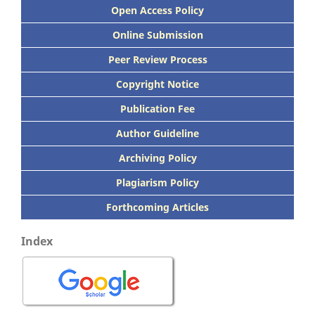
Open Access Policy
Online Submission
Peer
Review Process
Copyright Notice
Publication
Fee
Author Guideline
Archiving Policy
Plagiarism Policy
Forthcoming Articles
Index