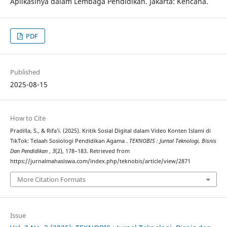
Aplikasinya dalam Lembaga Pendidikan. Jakarta: Kencana.
PDF
Published
2025-08-15
How to Cite
Pradilla, S., & Rifa’i. (2025). Kritik Sosial Digital dalam Video Konten Islami di
TikTok: Telaah Sosiologi Pendidikan Agama .
TEKNOBIS : Jurnal Teknologi, Bisnis
Dan Pendidikan
,
3
(2), 178–183. Retrieved from
https://jurnalmahasiswa.com/index.php/teknobis/article/view/2871
More Citation Formats
Issue