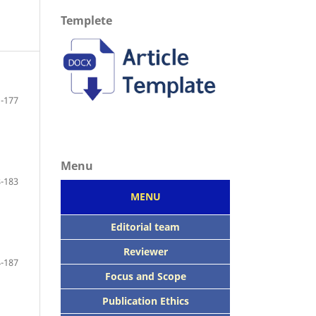
Templete
-177
Menu
-183
MENU
Editorial team
Reviewer
-187
Focus
and Scope
Publication Ethics