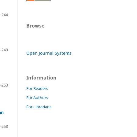
-244
Browse
-249
Open Journal Systems
Information
-253
For Readers
For Authors
For Librarians
an
-258