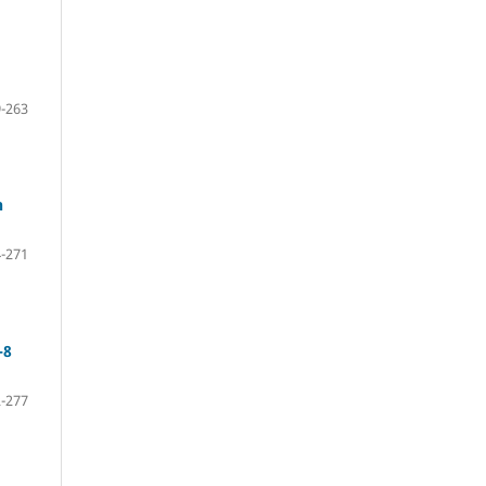
-263
n
-271
-8
-277