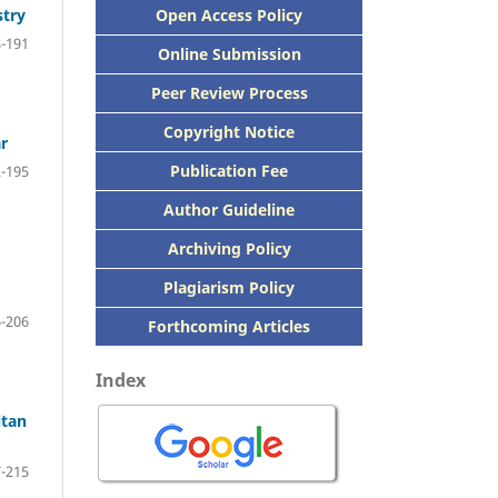
Open Access Policy
stry
-191
Online Submission
Peer
Review Process
Copyright Notice
r
Publication
Fee
-195
Author Guideline
Archiving Policy
Plagiarism Policy
-206
Forthcoming Articles
Index
itan
-215