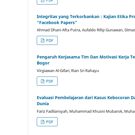
Integritas yang Terkorbankan : Kajian Etika P
“Facebook Papers”
Ahmad Dhani Afta Putra, Aufaldo Rifqi Gunawan, Dimas 
PDF
Pengaruh Kerjasama Tim Dan Motivasi Kerja T
Bogor
Virgiawan Al-Gifari, Rian Sri Rahayu
PDF
Evaluasi Pembelajaran dari Kasus Kebocoran D
Dunia
Fariz Fadliansyah, Muhammad Khusni Mubarok, Muhamm
PDF