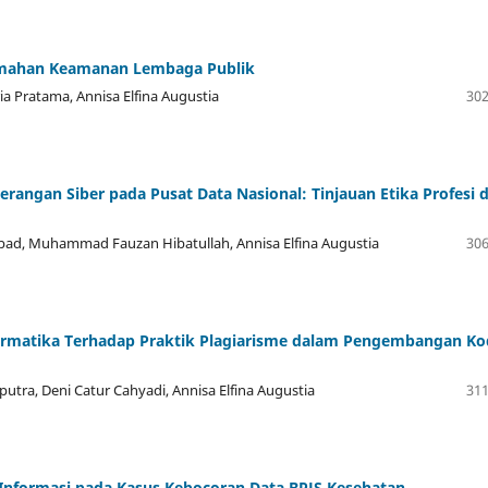
lemahan Keamanan Lembaga Publik
ria Pratama, Annisa Elfina Augustia
302
erangan Siber pada Pusat Data Nasional: Tinjauan Etika Profesi d
bad, Muhammad Fauzan Hibatullah, Annisa Elfina Augustia
306
formatika Terhadap Praktik Plagiarisme dalam Pengembangan Ko
tra, Deni Catur Cahyadi, Annisa Elfina Augustia
311
i Informasi pada Kasus Kebocoran Data BPJS Kesehatan