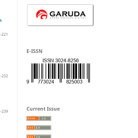
n
-221
E-ISSN
-232
Current Issue
-239