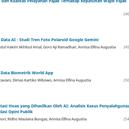
, dan Kualitas Pelayanan Pajak Terhadap Kepatuhan Wajib Pajak
240
Data AI : Studi Tren Foto Polaroid Google Gemini
bdul Hakim Akhlisul Amal, Goro Aji Ramadhan, Annisa Elfina Augustia
245
 Data Biometrik World App
aviani, Dimas Kartiko Wibowo, Annisa Elfina Augustia
250
asi Hoax yang Dihasilkan Oleh AI: Analisis Kasus Penyalahguna
asi Opini Publik
ori, Ridho Maulana Bungas, Annisa Elfina Augustia
254