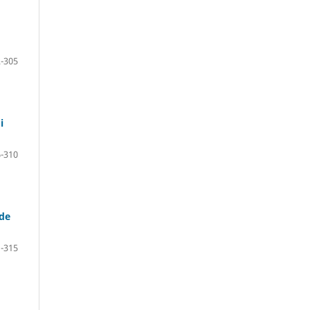
-305
i
-310
de
-315