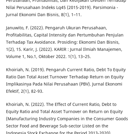
Perusahaan, Profitabilitas, Dan Kebijakan Dividen Terhadap
Nilai Perusahaan Indeks Lq45 (2015-2019). Parsimonia -
Jurnal Ekonomi Dan Bisnis, 8(1), 1–11.
Januwito, F. (2022). Pengaruh Ukuran Perusahaan,
Profitabilitas, Capital Intensity dan Pertumbuhan Penjulan
Terhadap Tax Avoidance. Prosiding: Ekonomi Dan Bisnis,
1(2), 15. Karir, J. (2022). KARIR : Jurnal Ilmiah Manajemen,
Volume 1, No.1, Oktober 2022. 1(1), 13–25.
Khoiriah, N. (2019). Pengaruh Current Ratio, Debt To Equity
Ratio Dan Total Asset Turnover Terhadap Return on Equity
Implikasinya Pada Nilai Perusahaan (PBV). Jurnal Ekonomi
Efektif, 2(1), 82-93.
Khoiriah, N. (2022). The Effect of Current Ratio, Debt to
Equity Ratio and Total Asset Turnover on Return on Equity
(Manufacturing Industry Companies in the Consumer Goods
Sector Food and Beverage Sub-sector Listed on the
Indonesia Stock Exchange for the Period 2013-2020).