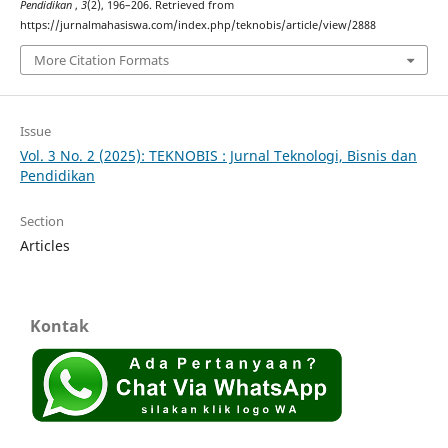
Pendidikan
,
3
(2), 196–206. Retrieved from
https://jurnalmahasiswa.com/index.php/teknobis/article/view/2888
More Citation Formats
Issue
Vol. 3 No. 2 (2025): TEKNOBIS : Jurnal Teknologi, Bisnis dan
Pendidikan
Section
Articles
Kontak