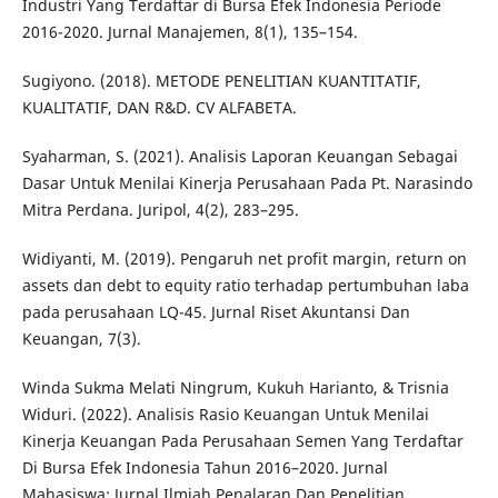
Industri Yang Terdaftar di Bursa Efek Indonesia Periode
2016-2020. Jurnal Manajemen, 8(1), 135–154.
Sugiyono. (2018). METODE PENELITIAN KUANTITATIF,
KUALITATIF, DAN R&D. CV ALFABETA.
Syaharman, S. (2021). Analisis Laporan Keuangan Sebagai
Dasar Untuk Menilai Kinerja Perusahaan Pada Pt. Narasindo
Mitra Perdana. Juripol, 4(2), 283–295.
Widiyanti, M. (2019). Pengaruh net profit margin, return on
assets dan debt to equity ratio terhadap pertumbuhan laba
pada perusahaan LQ-45. Jurnal Riset Akuntansi Dan
Keuangan, 7(3).
Winda Sukma Melati Ningrum, Kukuh Harianto, & Trisnia
Widuri. (2022). Analisis Rasio Keuangan Untuk Menilai
Kinerja Keuangan Pada Perusahaan Semen Yang Terdaftar
Di Bursa Efek Indonesia Tahun 2016–2020. Jurnal
Mahasiswa: Jurnal Ilmiah Penalaran Dan Penelitian