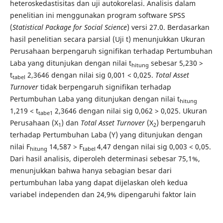
heteroskedastisitas dan uji autokorelasi. Analisis dalam
penelitian ini menggunakan program software SPSS
(
Statistical Package for Social Science
) versi 27.0. Berdasarkan
hasil penelitian secara parsial (Uji t) menunjukkan Ukuran
Perusahaan berpengaruh signifikan terhadap Pertumbuhan
Laba yang ditunjukan dengan nilai t
sebesar 5,230 >
hitung
t
2,3646 dengan nilai sig 0,001 < 0,025.
Total Asset
tabel
Turnover
tidak berpengaruh signifikan terhadap
Pertumbuhan Laba yang ditunjukan dengan nilai t
hitung
1,219 < t
2,3646 dengan nilai sig 0,062 > 0,025. Ukuran
tabe1
Perusahaan (X
) dan
Total Asset Turnover
(X
) berpengaruh
1
2
terhadap Pertumbuhan Laba (Y) yang ditunjukan dengan
nilai F
14,587 > F
4,47 dengan nilai sig 0,003 < 0,05.
hitung
tabel
Dari hasil analisis, diperoleh determinasi sebesar 75,1%,
menunjukkan bahwa hanya sebagian besar dari
pertumbuhan laba yang dapat dijelaskan oleh kedua
variabel independen dan 24,9% dipengaruhi faktor lain