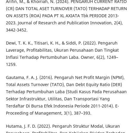
Arifin, M., & Khoiriah, N. (2024). PENGARUH CURRENT RATIO
(CR) DAN TOTAL ASET TURNOVER (TATO) TERHADAP RETURN
ON ASSETS (ROA) PADA PT XL AXIATA Tbk PERIODE 2013-
2023. Journal of Research and Publication Innovation, 2(4),
3442-3452.
Dewi, T. K. K., Titisari, K. H., & Siddi, P. (2022). Pengaruh
Laverage, Profitabilitas, Ukuran Perusahaan Dan Tingkat
Inflasi Terhadap Pertumbuhan Laba. Owner, 6(2), 1249–
1259.
Gautama, F. A. J. (2016). Pengaruh Net Profit Margin (NPM),
Total Assets Turnover (TATO), Dan Debt Equity Ratio (DER)
Terhadap Pertumbuhan Laba (Studi Kasus Pada Perusahaan
Sektor Infrastruktur, Utilitas, Dan Transportasi Yang
Terdaftar Di Bursa Efek Indonesia Periode 2011-2014). E-
Proceeding of Management, 3(1), 387–393.
Hutama, J. F. D. (2022). Pengaruh Struktur Modal, Ukuran