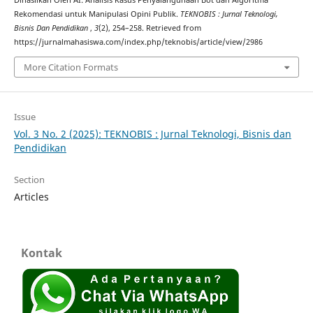
Dihasilkan Oleh AI: Analisis Kasus Penyalahgunaan Bot dan Algoritma
Rekomendasi untuk Manipulasi Opini Publik.
TEKNOBIS : Jurnal Teknologi,
Bisnis Dan Pendidikan
,
3
(2), 254–258. Retrieved from
https://jurnalmahasiswa.com/index.php/teknobis/article/view/2986
More Citation Formats
Issue
Vol. 3 No. 2 (2025): TEKNOBIS : Jurnal Teknologi, Bisnis dan
Pendidikan
Section
Articles
Kontak