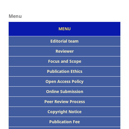
Menu
MENU
Editorial team
Reviewer
Focus
and Scope
Publication Ethics
Open Access Policy
Online Submission
Peer
Review Process
Copyright Notice
Publication
Fee