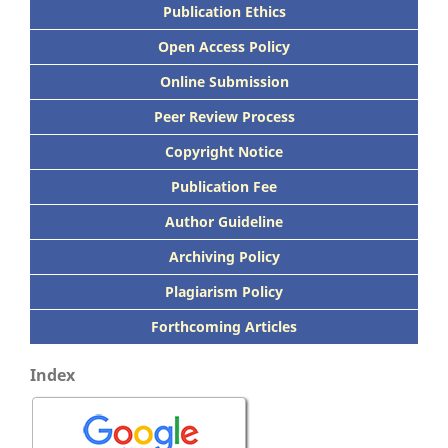
Publication Ethics
Open Access Policy
Online Submission
Peer
Review Process
Copyright Notice
Publication
Fee
Author Guideline
Archiving Policy
Plagiarism Policy
Forthcoming Articles
Index