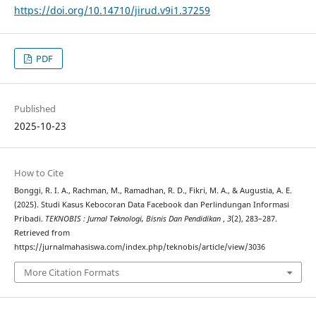
https://doi.org/10.14710/jirud.v9i1.37259
PDF
Published
2025-10-23
How to Cite
Bonggi, R. I. A., Rachman, M., Ramadhan, R. D., Fikri, M. A., & Augustia, A. E.
(2025). Studi Kasus Kebocoran Data Facebook dan Perlindungan Informasi
Pribadi.
TEKNOBIS : Jurnal Teknologi, Bisnis Dan Pendidikan
,
3
(2), 283–287.
Retrieved from
https://jurnalmahasiswa.com/index.php/teknobis/article/view/3036
More Citation Formats