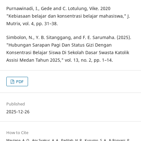
Purnawinadi, I., Gede and C. Lotulung, Vike. 2020
"Kebiasaan belajar dan konsentrasi belajar mahasiswa," J.
Mutrix, vol. 4, pp. 31–38.
Simbolon, N., Y. B. Sitanggang, and F. E. Sarumaha. (2025).
"Hubungan Sarapan Pagi Dan Status Gizi Dengan
Konsentrasi Belajar Siswa Di Sekolah Dasar Swasta Katolik
Assisi Medan Tahun 2025," vol. 13, no. 2, pp. 1–14.
PDF
Published
2025-12-26
How to Cite
Maulana, A. Q., Asy Syakur, A. A., Padilah, H. R., Kusumo, S. A., & Rosyani, P.