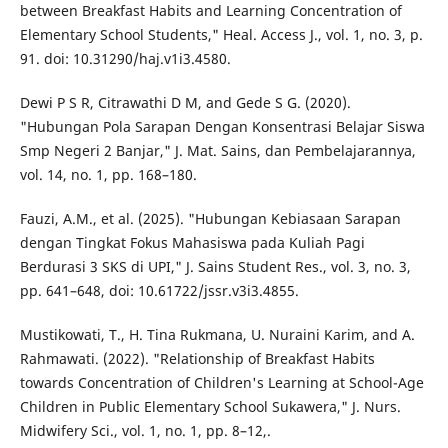
between Breakfast Habits and Learning Concentration of
Elementary School Students," Heal. Access J., vol. 1, no. 3, p.
91. doi: 10.31290/haj.v1i3.4580.
Dewi P S R, Citrawathi D M, and Gede S G. (2020).
"Hubungan Pola Sarapan Dengan Konsentrasi Belajar Siswa
Smp Negeri 2 Banjar," J. Mat. Sains, dan Pembelajarannya,
vol. 14, no. 1, pp. 168–180.
Fauzi, A.M., et al. (2025). "Hubungan Kebiasaan Sarapan
dengan Tingkat Fokus Mahasiswa pada Kuliah Pagi
Berdurasi 3 SKS di UPI," J. Sains Student Res., vol. 3, no. 3,
pp. 641–648, doi: 10.61722/jssr.v3i3.4855.
Mustikowati, T., H. Tina Rukmana, U. Nuraini Karim, and A.
Rahmawati. (2022). "Relationship of Breakfast Habits
towards Concentration of Children's Learning at School-Age
Children in Public Elementary School Sukawera," J. Nurs.
Midwifery Sci., vol. 1, no. 1, pp. 8–12,.