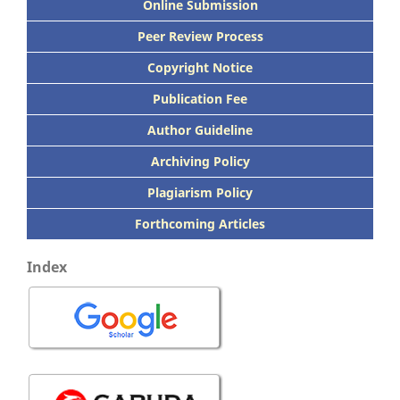
Online Submission
Peer
Review Process
Copyright Notice
Publication
Fee
Author Guideline
Archiving Policy
Plagiarism Policy
Forthcoming Articles
Index