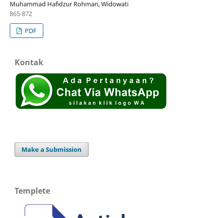
Muhammad Hafidzur Rohman, Widowati
865-872
PDF
Kontak
Make a Submission
Templete