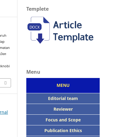
Templete
garuh
dap
amatan
s Dan
eknobi
Menu
MENU
Editorial team
Reviewer
rnal
Focus
and Scope
Publication Ethics