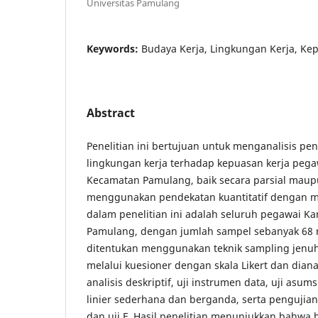
Universitas Pamulang
Keywords:
Budaya Kerja, Lingkungan Kerja, Ke
Abstract
Penelitian ini bertujuan untuk menganalisis pe
lingkungan kerja terhadap kepuasan kerja pega
Kecamatan Pamulang, baik secara parsial maupu
menggunakan pendekatan kuantitatif dengan me
dalam penelitian ini adalah seluruh pegawai K
Pamulang, dengan jumlah sampel sebanyak 68
ditentukan menggunakan teknik sampling jenu
melalui kuesioner dengan skala Likert dan dia
analisis deskriptif, uji instrumen data, uji asumsi
linier sederhana dan berganda, serta pengujian h
dan uji F. Hasil penelitian menunjukkan bahwa 