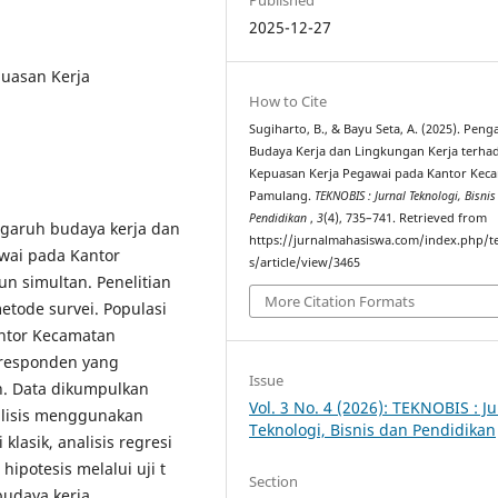
2025-12-27
puasan Kerja
How to Cite
Sugiharto, B., & Bayu Seta, A. (2025). Pen
Budaya Kerja dan Lingkungan Kerja terha
Kepuasan Kerja Pegawai pada Kantor Kec
Pamulang.
TEKNOBIS : Jurnal Teknologi, Bisni
Pendidikan
,
3
(4), 735–741. Retrieved from
ngaruh budaya kerja dan
https://jurnalmahasiswa.com/index.php/t
wai pada Kantor
s/article/view/3465
n simultan. Penelitian
More Citation Formats
tode survei. Populasi
antor Kecamatan
 responden yang
Issue
h. Data dikumpulkan
Vol. 3 No. 4 (2026): TEKNOBIS : Ju
nalisis menggunakan
Teknologi, Bisnis dan Pendidikan
 klasik, analisis regresi
ipotesis melalui uji t
Section
budaya kerja