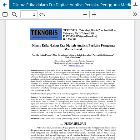
Dilema Etika dalam Era Digital: Analisis Perilaku Pengguna Media Sosial