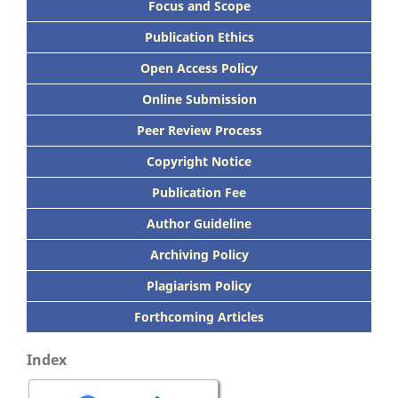
Focus
and Scope
Publication Ethics
Open Access Policy
Online Submission
Peer
Review Process
Copyright Notice
Publication
Fee
Author Guideline
Archiving Policy
Plagiarism Policy
Forthcoming Articles
Index