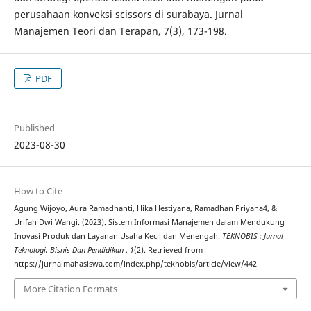
perusahaan konveksi scissors di surabaya. Jurnal
Manajemen Teori dan Terapan, 7(3), 173-198.
PDF
Published
2023-08-30
How to Cite
Agung Wijoyo, Aura Ramadhanti, Hika Hestiyana, Ramadhan Priyana4, &
Urifah Dwi Wangi. (2023). Sistem Informasi Manajemen dalam Mendukung
Inovasi Produk dan Layanan Usaha Kecil dan Menengah.
TEKNOBIS : Jurnal
Teknologi, Bisnis Dan Pendidikan
,
1
(2). Retrieved from
https://jurnalmahasiswa.com/index.php/teknobis/article/view/442
More Citation Formats