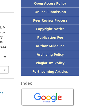
Open Access Policy
Online Submission
Peer
Review Process
., &
Copyright Notice
erja
Publication
Fee
ny
iah
Author Guideline
i Dan
Archiving Policy
urihum
Plagiarism Policy
Forthcoming Articles
Index
nal