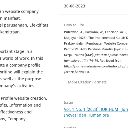
30-06-2023
tan website company
an manfaat,
How to Cite
 perusahaan, Efektifitas
n kemitraan,
Putrawan, A., Haryono, W., Febriandika S., J
Nurjaya. (2023). The Implementasi Kuliah K
Praktek dalam Pembuatan Website Compa
Profile PT. Adhi Perdana Mandiri Jaya: Kul
portant stage in a
Kerja Praktek (KKP).
JURIHUM : Jurnal Inovas
 world of work. In this
Humaniora
,
1
(1), 74–79. Retrieved from
ate a company profile
https://jurnalmahasiswa.com/index.php/J
riting will explain the
/article/view/134
as well as the purpose
More Citation Formats
mpany's activities.
Profile website creation,
Issue
fits, Information and
Vol. 1 No. 1 (2023): JURIHUM : Jur
ffectiveness and
Inovasi dan Humaniora
tions, Company