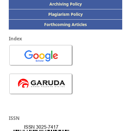
Archiving Policy
Plagiarism Policy
Forthcoming Articles
Index
ISSN