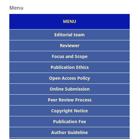
Menu
MENU
Editorial team
Reviewer
Focus
and Scope
Publication Ethics
Open Access Policy
Online Submission
Peer
Review Process
Copyright Notice
Publication
Fee
Author Guideline