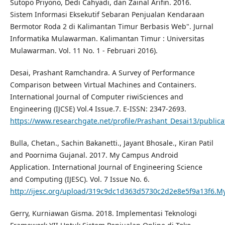
Sutopo Priyono, Dedi Cahyadi, dan Zainal Arifin. 2016.
Sistem Informasi Eksekutif Sebaran Penjualan Kendaraan
Bermotor Roda 2 di Kalimantan Timur Berbasis Web". Jurnal
Informatika Mulawarman. Kalimantan Timur : Universitas
Mulawarman. Vol. 11 No. 1 - Februari 2016).
Desai, Prashant Ramchandra. A Survey of Performance
Comparison between Virtual Machines and Containers.
International Journal of Computer riwiSciences and
Engineering (IJCSE) Vol.4 Issue.7. E-ISSN: 2347-2693.
https://www.researchgate.net/profile/Prashant_Desai13/publ
Bulla, Chetan., Sachin Bakanetti., Jayant Bhosale., Kiran Patil
and Poornima Gujanal. 2017. My Campus Android
Application. International Journal of Engineering Science
and Computing (IJESC). Vol. 7 Issue No. 6.
http://ijesc.org/upload/319c9dc1d363d5730c2d2e8e5f9a13f6
Gerry, Kurniawan Gisma. 2018. Implementasi Teknologi