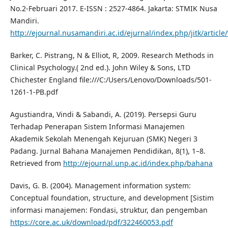
No.2-Februari 2017. E-ISSN : 2527-4864. Jakarta: STMIK Nusa
Mandiri.
http://ejournal.nusamandiri.ac.id/ejurnal/index.php/jitk/article
Barker, C. Pistrang, N & Elliot, R, 2009. Research Methods in
Clinical Psychology.( 2nd ed.). John Wiley & Sons, LTD
Chichester England file:///C:/Users/Lenovo/Downloads/501-
1261-1-PB.pdf
Agustiandra, Vindi & Sabandi, A. (2019). Persepsi Guru
Terhadap Penerapan Sistem Informasi Manajemen
Akademik Sekolah Menengah Kejuruan (SMK) Negeri 3
Padang. Jurnal Bahana Manajemen Pendidikan, 8(1), 1–8.
Retrieved from
http://ejournal.unp.ac.id/index.php/bahana
Davis, G. B. (2004). Management information system:
Conceptual foundation, structure, and development [Sistim
informasi manajemen: Fondasi, struktur, dan pengemban
https://core.ac.uk/download/pdf/322460053.pdf