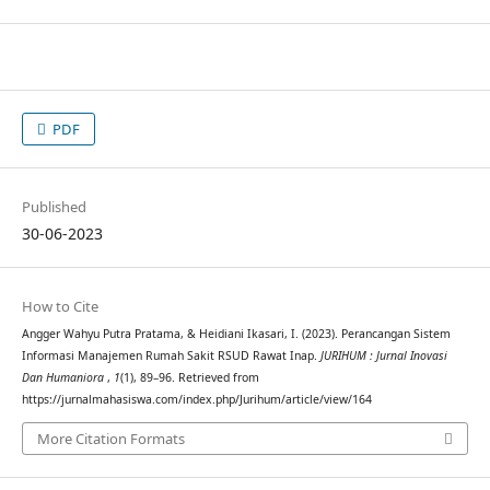
PDF
Published
30-06-2023
How to Cite
Angger Wahyu Putra Pratama, & Heidiani Ikasari, I. (2023). Perancangan Sistem
Informasi Manajemen Rumah Sakit RSUD Rawat Inap.
JURIHUM : Jurnal Inovasi
Dan Humaniora
,
1
(1), 89–96. Retrieved from
https://jurnalmahasiswa.com/index.php/Jurihum/article/view/164
More Citation Formats