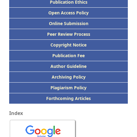
Publication Ethics
Open Access Policy
Online Submission
Peer
Review Process
Copyright Notice
Publication
Fee
Author Guideline
Archiving Policy
Plagiarism Policy
Forthcoming Articles
Index