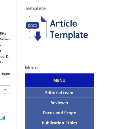
Templete
Rika
Marlian
o.
r
udi Di
 Dan
Menu
urihum
MENU
Editorial team
Reviewer
Focus
and Scope
nal
Publication Ethics