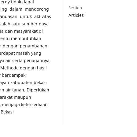
nergy tidak dapat
Section
enting dalam mendorong
Articles
ndasan untuk aktivitas
salah satu sumber daya
na dan masyarakat di
i tentu membutuhkan
ah dengan penambahan
 terdapat masah yang
ya air serta penagannya,
 Methode dengan hasil
r berdampak
layah kabupaten bekasi
n air tanah. Diperlukan
yarakat maupun
k menjaga ketersediaan
 Bekasi