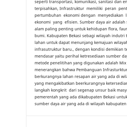
seperti transportasi, komunikasi, sanitasi dan e
terpisahkan, Infrastruktur memiliki peran p
pertumbuhan ekonomi dengan menyediakan la
ekonomi yang efisien. Sumber daya air adalah 
alam paling penting untuk kehidupan flora, fau
bumi. Kabupaten Bekasi sebagi wilayah indutr
lahan untuk dapat menunjang kemajuan wilay
infrasutruktur baru., dengan kondisi demikian
mendasar yaitu perihal ketresediaan sumber da
metode penelitihan yang digunakan adalah Mix
menerangkan bahwa Pembanguan Infrasturktu
berkurangnya lahan resapan air yang ada di wi
yang mengakibatkan beerkurangnya ketersedian
langkah kongkrit dari segenap unsur baik mas
pemerentah yang ada dikabupaten Bekasi untu
sumber daya air yang ada di wilayah kabupaten