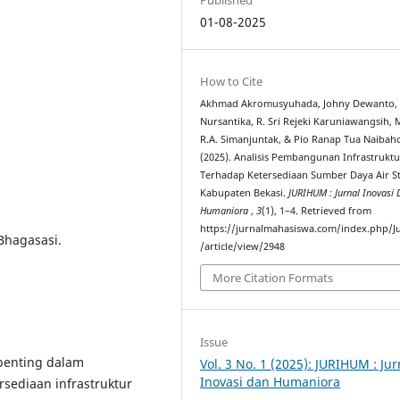
01-08-2025
How to Cite
Akhmad Akromusyuhada, Johny Dewanto, 
Nursantika, R. Sri Rejeki Karuniawangsih, 
R.A. Simanjuntak, & Pio Ranap Tua Naibah
(2025). Analisis Pembangunan Infrastruktu
Terhadap Ketersediaan Sumber Daya Air St
Kabupaten Bekasi.
JURIHUM : Jurnal Inovasi
Humaniora
,
3
(1), 1–4. Retrieved from
https://jurnalmahasiswa.com/index.php/J
 Bhagasasi.
/article/view/2948
More Citation Formats
Issue
penting dalam
Vol. 3 No. 1 (2025): JURIHUM : Jur
Inovasi dan Humaniora
sediaan infrastruktur