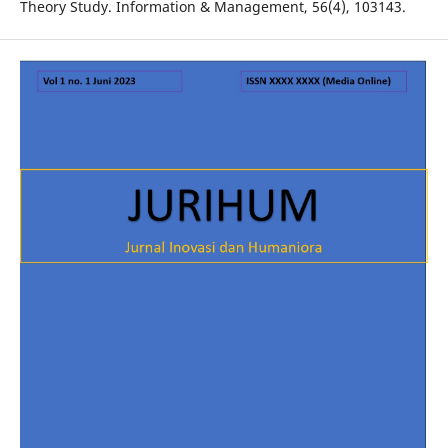
Theory Study. Information & Management, 56(4), 103143.