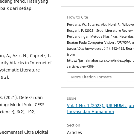
edang trend. Hasil yang
baik dari setiap
How to Cite
Perdana, W., Sutarto, Abu Honi, R., Wibowo
Rosyani, P. (2023). Studi Literature Review 
Perbandingan Metode Klasifikasi Kecerdas
Buatan Pada Computer Vision .
JURIHUM : J
Inovasi Dan Humaniora
,
1
(1), 192–195. Retr
from
, A., Aziz, N., Capretz, L.
https://jurnalmahasiswa.com/index.php/J
urity Attacks in Internet of
/article/view/309
ystematic Literature
e 2).
More Citation Formats
S. (2021). Deteksi dan
Issue
ing: Model Yolo. CESS
Vol. 1 No. 1 (2023): JURIHUM : Jur
Inovasi dan Humaniora
ience), 6(2), 192.
Section
 Segmentasi Citra Digital
Articles