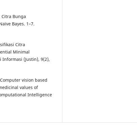
n Citra Bunga
aïve Bayes. 1–7.
sifikasi Citra
ntial Minimal
Informasi (Justin), 9(2),
 Computer vision based
 medicinal values of
omputational Intelligence