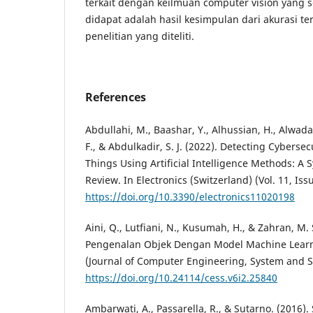
terkait dengan keilmuan computer vision yang s
didapat adalah hasil kesimpulan dari akurasi ter
penelitian yang diteliti.
References
Abdullahi, M., Baashar, Y., Alhussian, H., Alwadain
F., & Abdulkadir, S. J. (2022). Detecting Cybersec
Things Using Artificial Intelligence Methods: A S
Review. In Electronics (Switzerland) (Vol. 11, Issu
https://doi.org/10.3390/electronics11020198
Aini, Q., Lutfiani, N., Kusumah, H., & Zahran, M. 
Pengenalan Objek Dengan Model Machine Learn
(Journal of Computer Engineering, System and Sc
https://doi.org/10.24114/cess.v6i2.25840
Ambarwati, A., Passarella, R., & Sutarno. (2016).