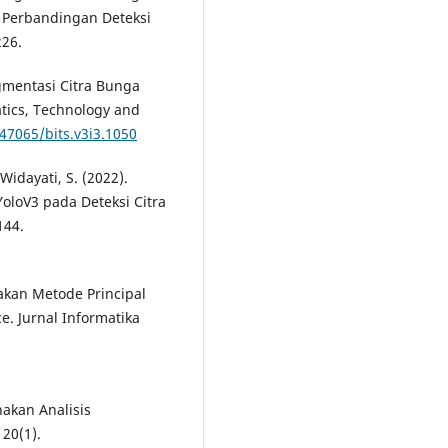
 Perbandingan Deteksi
226.
Segmentasi Citra Bunga
tics, Technology and
.47065/bits.v3i3.1050
 Widayati, S. (2022).
oloV3 pada Deteksi Citra
144.
akan Metode Principal
. Jurnal Informatika
nakan Analisis
20(1).