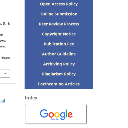
Open Access Policy
Online Submission
Peer
Review Process
, B., &
:
Copyright Notice
an
urnal
Publication
Fee
ieved
Author Guideline
urihum
Archiving Policy
Plagiarism Policy
Forthcoming Articles
Index
nal