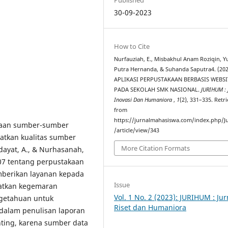
30-09-2023
How to Cite
Nurfauziah, E., Misbakhul Anam Roziqin, 
Putra Hernanda, & Suhanda Saputra4. (202
APLIKASI PERPUSTAKAAN BERBASIS WEBSI
PADA SEKOLAH SMK NASIONAL.
JURIHUM : 
Inovasi Dan Humaniora
,
1
(2), 331–335. Retr
from
https://jurnalmahasiswa.com/index.php/J
diaan sumber-sumber
/article/view/343
atkan kualitas sumber
More Citation Formats
dayat, A., & Nurhasanah,
07 tentang perpustakaan
berikan layanan kepada
Issue
atkan kegemaran
Vol. 1 No. 2 (2023): JURIHUM : Jur
getahuan untuk
Riset dan Humaniora
dalam penulisan laporan
nting, karena sumber data