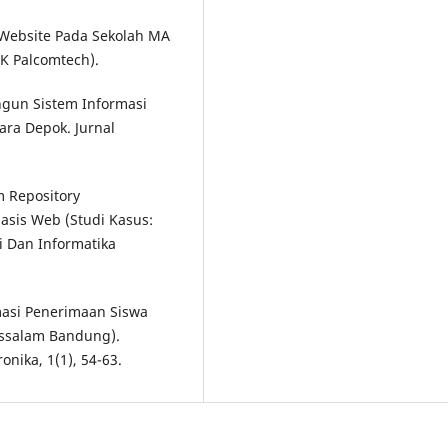
s Website Pada Sekolah MA
IK Palcomtech).
angun Sistem Informasi
ra Depok. Jurnal
em Repository
asis Web (Studi Kasus:
si Dan Informatika
rmasi Penerimaan Siswa
ussalam Bandung).
onika, 1(1), 54-63.