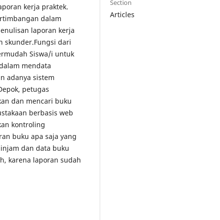
Section
aporan kerja praktek.
Articles
ertimbangan dalam
nulisan laporan kerja
n skunder.Fungsi dari
ermudah Siswa/i untuk
 dalam mendata
n adanya sistem
Depok, petugas
an dan mencari buku
pustakaan berbasis web
an kontroling
ran buku apa saja yang
minjam dan data buku
h, karena laporan sudah