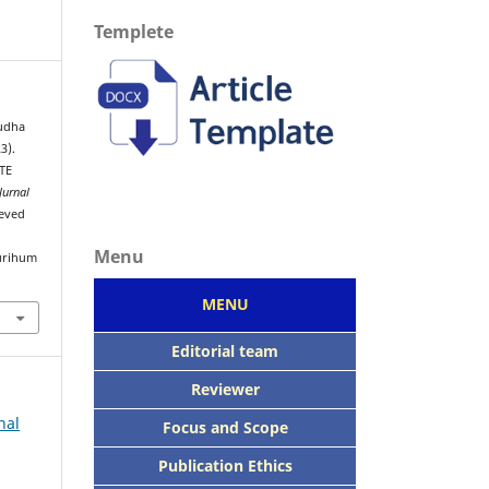
Templete
Yudha
3).
TE
Jurnal
ieved
Menu
urihum
MENU
Editorial team
Reviewer
nal
Focus
and Scope
Publication Ethics