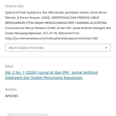
How to Cite
Syahrul Al Fadil Syahputra, Nur Mita Azizah, Jannibatur Aiman, Dinar Ainun
Nikmah, & Perani Rosyani. (2024). IDENTIFIKASI DAN PREDIKSI UMUR
BERDASARKAN CITRA WAJAH MENGGUNAKAN DEEP LEARNING ALGORITMA
Convolutional Neural Network (CNN).
AI Dan SPK : Jurnal Artificial Intelligent Dan
Sistem Penunjang Keputusan
,
2
(1), 87–95. Retrieved from
https://jurnalmahasiswa.com/index.php/aidanspk/article/view/1265
More Citation Formats
Issue
Vol. 2 No. 1 (2024): Jurnal AI dan SPK : Jurnal Artificial
Inteligent dan Sistem Penunjang Keputusan
Section
Articles