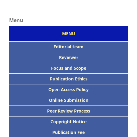
Menu
MENU
Editorial team
Reviewer
Focus
and Scope
Publication Ethics
Open Access Policy
Online Submission
Peer
Review Process
Copyright Notice
Publication
Fee