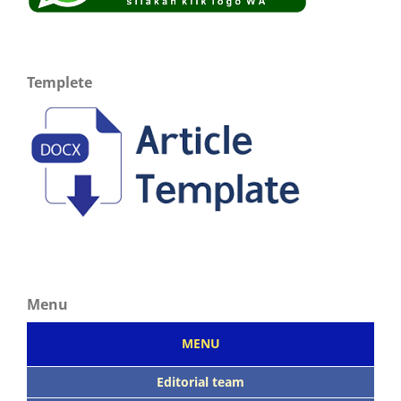
Templete
Menu
MENU
Editorial team