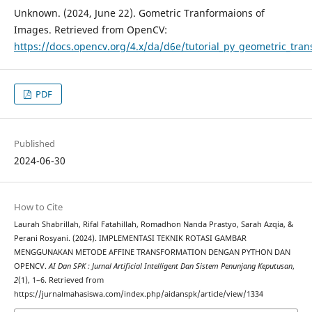
Unknown. (2024, June 22). Gometric Tranformaions of
Images. Retrieved from OpenCV:
https://docs.opencv.org/4.x/da/d6e/tutorial_py_geometric_tran
PDF
Published
2024-06-30
How to Cite
Laurah Shabrillah, Rifal Fatahillah, Romadhon Nanda Prastyo, Sarah Azqia, &
Perani Rosyani. (2024). IMPLEMENTASI TEKNIK ROTASI GAMBAR
MENGGUNAKAN METODE AFFINE TRANSFORMATION DENGAN PYTHON DAN
OPENCV.
AI Dan SPK : Jurnal Artificial Intelligent Dan Sistem Penunjang Keputusan
,
2
(1), 1–6. Retrieved from
https://jurnalmahasiswa.com/index.php/aidanspk/article/view/1334