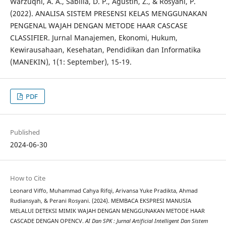
Warzuqni, A. A., Sabilla, D. P., Agustin, Z., & Rosyani, P.
(2022). ANALISA SISTEM PRESENSI KELAS MENGGUNAKAN
PENGENAL WAJAH DENGAN METODE HAAR CASCASE
CLASSIFIER. Jurnal Manajemen, Ekonomi, Hukum,
Kewirausahaan, Kesehatan, Pendidikan dan Informatika
(MANEKIN), 1(1: September), 15-19.
PDF
Published
2024-06-30
How to Cite
Leonard Viffo, Muhammad Cahya Rifqi, Arivansa Yuke Pradikta, Ahmad
Rudiansyah, & Perani Rosyani. (2024). MEMBACA EKSPRESI MANUSIA
MELALUI DETEKSI MIMIK WAJAH DENGAN MENGGUNAKAN METODE HAAR
CASCADE DENGAN OPENCV.
AI Dan SPK : Jurnal Artificial Intelligent Dan Sistem