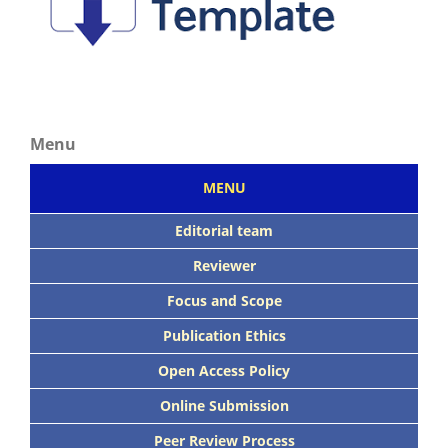
Menu
MENU
Editorial team
Reviewer
Focus
and Scope
Publication Ethics
Open Access Policy
Online Submission
Peer
Review Process