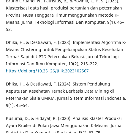
Bruno Ortland, N., Patrisius, B., & Yovinia, C. H. S. (2023).
Klasterisasi data hasil produksi pertanian dan peternakan
Provinsi Nusa Tenggara Timur menggunakan metode K-
Means. Jurnal Teknologi Informasi Dan Komputer, 9(1), 45–
52.
Dhika, H., & Destiawati, F. (2023). Implementasi Algoritma K-
Means Clustering untuk Pengelompokan Status Kesehatan
Ternak Sapi di UPTD Peternakan Bekasi. Jurnal Teknologi
Informasi Dan Ilmu Komputer, 10(2), 215–222.
https://doi.org/10.25126/jtiik.2023102567
Dhika, H., & Destiawati, F. (2024). Sistem Pendukung
Keputusan Kesehatan Ternak Berbasis Data Mining di
Peternakan Skala UMKM. Jurnal Sistem Informasi Indonesia,
9(1), 45–54.
Kusuma, D., & Hidayat, R. (2020). Analisis Klaster Produksi
Ayam Broiler di Pulau Jawa Menggunakan K-Means. Jurnal
Statistika Dan Komputasi Pertanian, 5(2), 67–75.