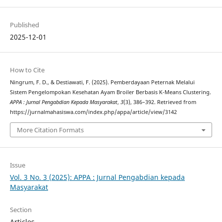
Published
2025-12-01
How to Cite
Ningrum, F. D., & Destiawati, F. (2025). Pemberdayaan Peternak Melalui
Sistem Pengelompokan Kesehatan Ayam Broiler Berbasis K-Means Clustering.
APPA : Jurnal Pengabdian Kepada Masyarakat
,
3
(3), 386–392. Retrieved from
https://jurnalmahasiswa.com/index.php/appa/article/view/3142
More Citation Formats
Issue
Vol. 3 No. 3 (2025): APPA : Jurnal Pengabdian kepada
Masyarakat
Section
Articles