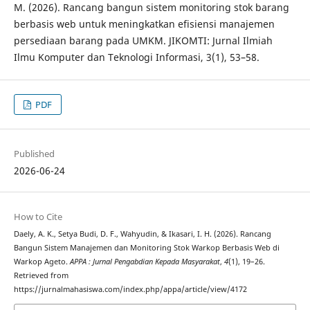
M. (2026). Rancang bangun sistem monitoring stok barang
berbasis web untuk meningkatkan efisiensi manajemen
persediaan barang pada UMKM. JIKOMTI: Jurnal Ilmiah
Ilmu Komputer dan Teknologi Informasi, 3(1), 53–58.
PDF
Published
2026-06-24
How to Cite
Daely, A. K., Setya Budi, D. F., Wahyudin, & Ikasari, I. H. (2026). Rancang
Bangun Sistem Manajemen dan Monitoring Stok Warkop Berbasis Web di
Warkop Ageto.
APPA : Jurnal Pengabdian Kepada Masyarakat
,
4
(1), 19–26.
Retrieved from
https://jurnalmahasiswa.com/index.php/appa/article/view/4172