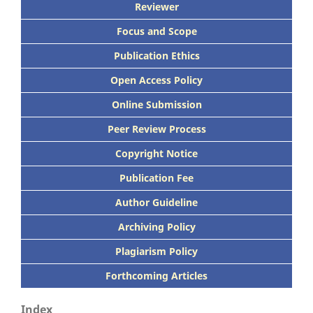
Reviewer
Focus
and Scope
Publication Ethics
Open Access Policy
Online Submission
Peer
Review Process
Copyright Notice
Publication
Fee
Author Guideline
Archiving Policy
Plagiarism Policy
Forthcoming Articles
Index