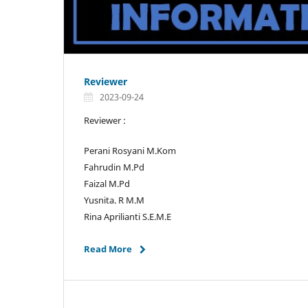
Reviewer
2023-09-24
Reviewer :
Perani Rosyani M.Kom
Fahrudin M.Pd
Faizal M.Pd
Yusnita. R M.M
Rina Aprilianti S.E.M.E
Read More