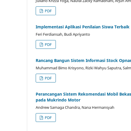
Juliano Krizza Yoga, Naufal Zacky Ramadhani, Arjun Afr
PDF
Implementasi Aplikasi Penilaian Siswa Terba
Feri Ferdiansah, Budi Apriyanto
PDF
Rancang Bangun Sistem Informasi Stock Opna
Muhammad Bimo Krisyono, Rizki Wahyu Saputra, Salma
PDF
Perancangan Sistem Rekomendasi Mobil Bekas 
pada Mukrindo Motor
Andrew Samaga Chandra, Nana Hermansyah
PDF