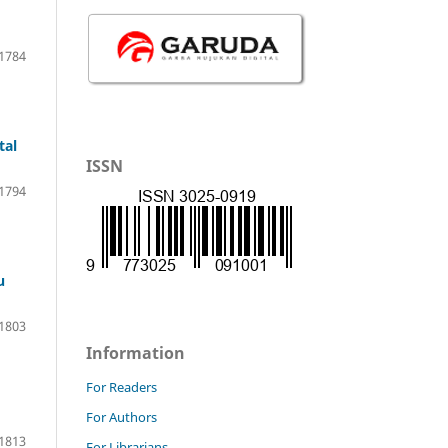
1784
tal
ISSN
1794
u
1803
Information
For Readers
For Authors
1813
For Librarians