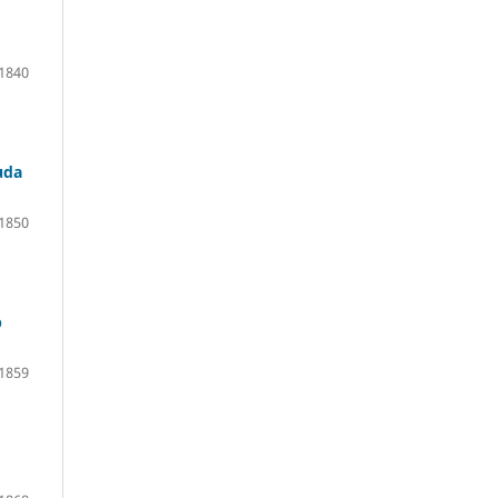
1840
uda
1850
b
1859