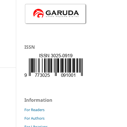
ISSN
Information
For Readers
For Authors
For Librarians