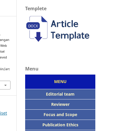
Templete
,
ncangan
s Web
iset
ieved
Menu
iin/art
MENU
Editorial team
Reviewer
iset
Focus
and Scope
Publication Ethics