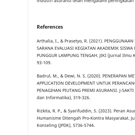
industri asuransi telah mengalami peningkatan
References
Arthalia, I., & Prasetyo, R. (2021). PENGGUNAA
SARANA EVALUASI KEGIATAN AKADEMIK SISWA 
PUNGGUR LAMPUNG TENGAH. JIKI (Jurnal Ilmu K
93-109.
Badrul, M., & Dewi, N. S. (2020). PENERAPAN 
APPLICATION DEVELOPMENT UNTUK PERANCAN
PENAGIHAN PIUTANG PREMI ASURANSI. J-SAKTI (
dan Informatika), 319-326.
Rizkita, R. P., & Syarifuddin, S. (2023). Peran 
Humanisme Ditengah Pro-Kontra Masyarakat. Ju
Konseling (JPDK), 5736-5744.