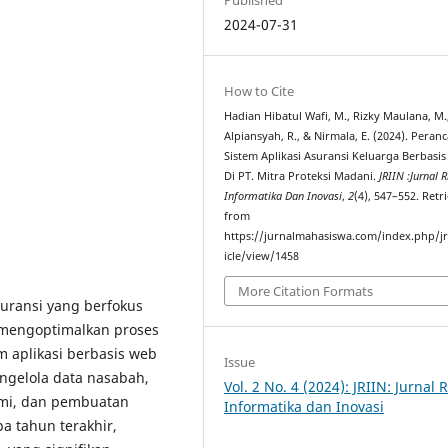
2024-07-31
How to Cite
Hadian Hibatul Wafi, M., Rizky Maulana, M.
Alpiansyah, R., & Nirmala, E. (2024). Pera
Sistem Aplikasi Asuransi Keluarga Berbasi
Di PT. Mitra Proteksi Madani.
JRIIN :Jurnal R
Informatika Dan Inovasi
,
2
(4), 547–552. Retr
from
https://jurnalmahasiswa.com/index.php/jr
icle/view/1458
More Citation Formats
suransi yang berfokus
 mengoptimalkan proses
m aplikasi berbasis web
Issue
ngelola data nasabah,
Vol. 2 No. 4 (2024): JRIIN: Jurnal R
emi, dan pembuatan
Informatika dan Inovasi
a tahun terakhir,