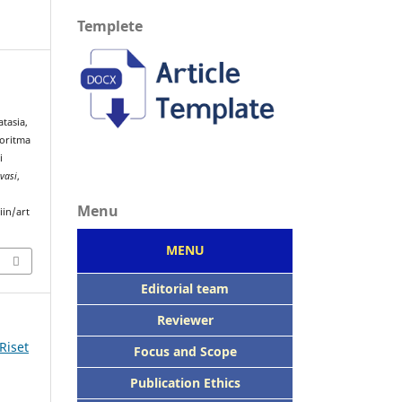
Templete
tasia,
goritma
i
ovasi
,
Menu
iin/art
MENU
Editorial team
Reviewer
 Riset
Focus
and Scope
Publication Ethics