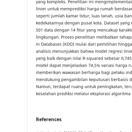
yang kompleks. Penelitian ini mengimplementas
linier untuk memprediksi harga rumah berdasar
seperti jumlah kamar tidur, luas tanah, usia b
kedekatannya dengan pusat kota. Dataset yang d
501 data dengan 14 fitur yang mencakup karakt
lingkungan. Proses penelitian melibatkan taha
in Databases (KDD) mulai dari pemilihan hingga
analisis menunjukkan bahwa model regresi lini
yang baik dengan nilai R-squared sebesar 0,74
model dapat menjelaskan 74,5% variasi harga ru
memberikan wawasan berharga bagi pelaku indu
mendukung pengambilan keputusan berbasis dat
Namun, terdapat ruang untuk peningkatan, te
kesalahan prediksi melalui eksplorasi algoritma 
References