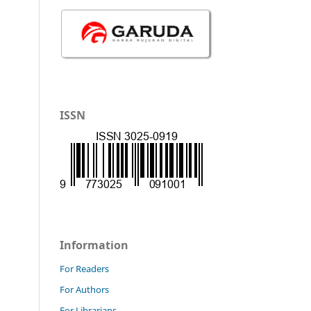
ISSN
Information
For Readers
For Authors
For Librarians