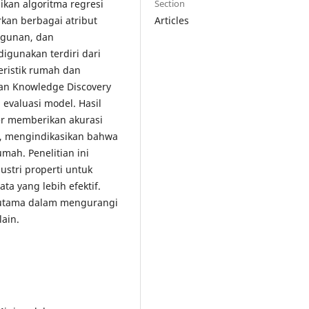
Section
ikan algoritma regresi
Articles
kan berbagai atribut
angunan, dan
igunakan terdiri dari
eristik rumah dan
pan Knowledge Discovery
 evaluasi model. Hasil
er memberikan akurasi
5, mengindikasikan bahwa
mah. Penelitian ini
stri properti untuk
a yang lebih efektif.
rutama dalam mengurangi
lain.