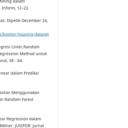
a Mining dalam
 Inform, 12–22.
set. Dipetik December 24,
5/boston-housing-dataset
Regresi Linier,Random
Regression Method untuk
nol, 58 - 64.
inear dalam Prediksi
i Boston Menggunakan
dan Random Forest
near Regression dalam
iner. JUSIFOR: Jurnal