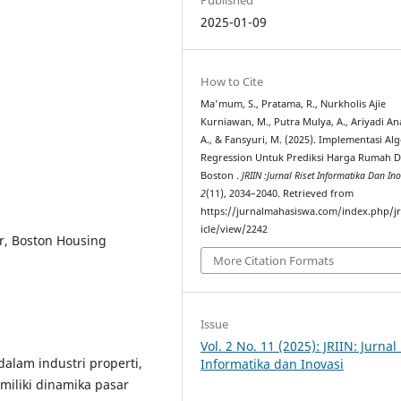
2025-01-09
How to Cite
Ma'mum, S., Pratama, R., Nurkholis Ajie
Kurniawan, M., Putra Mulya, A., Ariyadi Ana
A., & Fansyuri, M. (2025). Implementasi Al
Regression Untuk Prediksi Harga Rumah D
Boston .
JRIIN :Jurnal Riset Informatika Dan In
2
(11), 2034–2040. Retrieved from
https://jurnalmahasiswa.com/index.php/jr
icle/view/2242
r, Boston Housing
More Citation Formats
Issue
Vol. 2 No. 11 (2025): JRIIN: Jurnal
alam industri properti,
Informatika dan Inovasi
miliki dinamika pasar