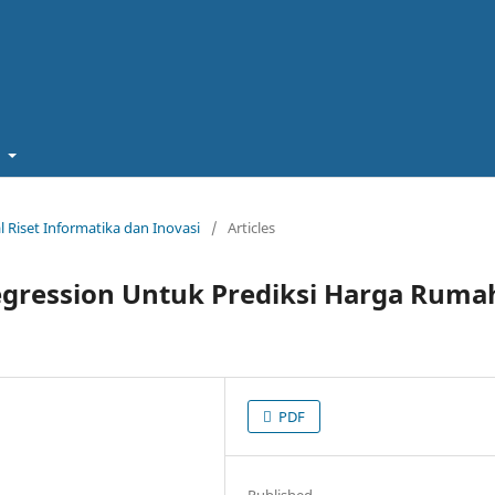
t
al Riset Informatika dan Inovasi
/
Articles
egression Untuk Prediksi Harga Ruma
PDF
Published