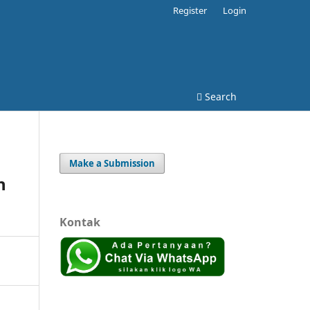
Register
Login
Search
Make a Submission
h
Kontak