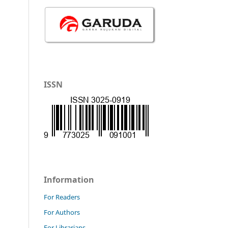
ISSN
Information
For Readers
For Authors
For Librarians