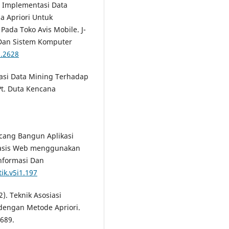
). Implementasi Data
 Apriori Untuk
ada Toko Avis Mobile. J-
 Dan Sistem Komputer
1.2628
ntasi Data Mining Terhadap
Pt. Duta Kencana
Rancang Bangun Aplikasi
rbasis Web menggunakan
Informasi Dan
tik.v5i1.197
2). Teknik Asosiasi
dengan Metode Apriori.
–689.