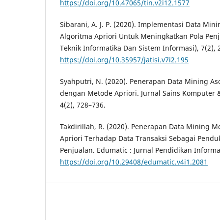
https://doi.org/10.47065/tin.v2i12.1577
Sibarani, A. J. P. (2020). Implementasi Data M
Algoritma Apriori Untuk Meningkatkan Pola Penju
Teknik Informatika Dan Sistem Informasi), 7(2), 
https://doi.org/10.35957/jatisi.v7i2.195
Syahputri, N. (2020). Penerapan Data Mining Aso
dengan Metode Apriori. Jurnal Sains Komputer &
4(2), 728–736.
Takdirillah, R. (2020). Penerapan Data Mining
Apriori Terhadap Data Transaksi Sebagai Pendu
Penjualan. Edumatic : Jurnal Pendidikan Informat
https://doi.org/10.29408/edumatic.v4i1.2081