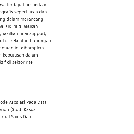
hwa terdapat perbedaan
grafis seperti usia dan
ting dalam merancang
lisis ini dilakukan
silkan nilai support,
ngukur kekuatan hubungan
Temuan ini diharapkan
n keputusan dalam
f di sektor ritel
tode Asosiasi Pada Data
iori (Studi Kasus
Jurnal Sains Dan