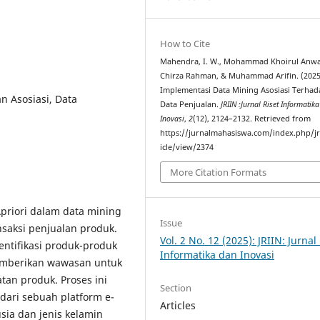
How to Cite
Mahendra, I. W., Mohammad Khoirul Anwa
Chirza Rahman, & Muhammad Arifin. (2025
Implementasi Data Mining Asosiasi Terhad
n Asosiasi, Data
Data Penjualan.
JRIIN :Jurnal Riset Informatik
Inovasi
,
2
(12), 2124–2132. Retrieved from
https://jurnalmahasiswa.com/index.php/jr
icle/view/2374
More Citation Formats
priori dalam data mining
Issue
saksi penjualan produk.
Vol. 2 No. 12 (2025): JRIIN: Jurnal
entifikasi produk-produk
Informatika dan Inovasi
memberikan wawasan untuk
an produk. Proses ini
Section
dari sebuah platform e-
Articles
ia dan jenis kelamin