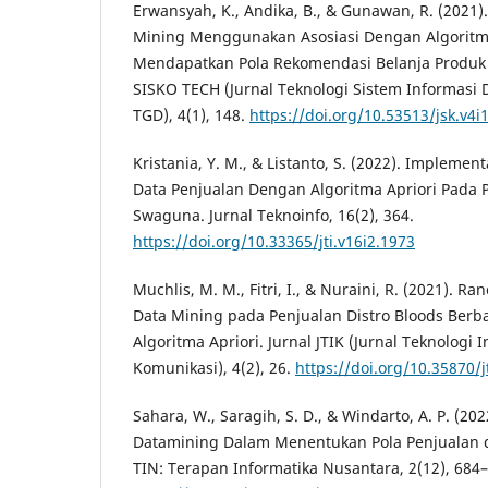
Erwansyah, K., Andika, B., & Gunawan, R. (2021
Mining Menggunakan Asosiasi Dengan Algoritma
Mendapatkan Pola Rekomendasi Belanja Produk P
SISKO TECH (Jurnal Teknologi Sistem Informasi
TGD), 4(1), 148.
https://doi.org/10.53513/jsk.v4i
Kristania, Y. M., & Listanto, S. (2022). Impleme
Data Penjualan Dengan Algoritma Apriori Pada 
Swaguna. Jurnal Teknoinfo, 16(2), 364.
https://doi.org/10.33365/jti.v16i2.1973
Muchlis, M. M., Fitri, I., & Nuraini, R. (2021). 
Data Mining pada Penjualan Distro Bloods Be
Algoritma Apriori. Jurnal JTIK (Jurnal Teknologi 
Komunikasi), 4(2), 26.
https://doi.org/10.35870/j
Sahara, W., Saragih, S. D., & Windarto, A. P. (202
Datamining Dalam Menentukan Pola Penjualan 
TIN: Terapan Informatika Nusantara, 2(12), 684