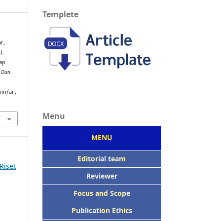
Templete
r,
).
ap
a Dan
iin/art
Menu
MENU
Editorial team
 Riset
Reviewer
Focus
and Scope
Publication Ethics