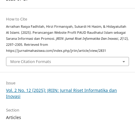
How to Cite
Arraihan Rasya Fadhilah, Hirzi Firmansyah, Sukardi Hi Hasim, & Hidayatullah
Al Islami. (2025). Perancangan Website Profil PAUD Raudhatul Islam sebagai
Sarana Informasi dan Promosi.
JRIIN :Jurnal Riset Informatika Dan Inovasi
,
2
(12),
2297–2305. Retrieved from
https://jurnalmahasiswa.com/index.php/jriin/article/view/2831
More Citation Formats
Issue
Vol. 2 No. 12 (2025): JRIIN: Jurnal Riset Informatika dan
Inovasi
Section
Articles