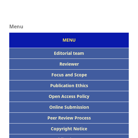
Menu
MENU
Editorial team
Reviewer
Focus
and Scope
Publication Ethics
Open Access Policy
Online Submission
Peer
Review Process
Copyright Notice